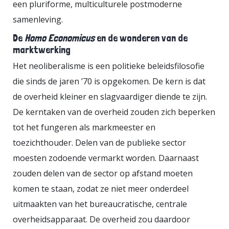
een pluriforme, multiculturele postmoderne
gepresenteerd als motor van
samenleving.
dynamiek en werkgelegenheid.
De
Homo Economicus
en de wonderen van de
Wat ontstond is een groeiende
marktwerking
groep werkenden zonder
Het neoliberalisme is een politieke beleidsfilosofie
zekerheid, met lagere inkomens en
die sinds de jaren ’70 is opgekomen. De kern is dat
zonder onderhandelingsmacht. De
de overheid kleiner en slagvaardiger diende te zijn.
beloofde doorstroom naar vaste
De kerntaken van de overheid zouden zich beperken
banen blijft uit. Het antwoord op
tot het fungeren als markmeester en
deze uitkomst is opvallend genoeg:
toezichthouder. Delen van de publieke sector
meer flexibilisering. Alsof de vorige
moesten zodoende vermarkt worden. Daarnaast
ronde slechts half af was.
zouden delen van de sector op afstand moeten
Privatisering past in hetzelfde
komen te staan, zodat ze niet meer onderdeel
stramien. Publieke diensten
uitmaakten van het bureaucratische, centrale
zouden efficiënter worden onder
overheidsapparaat. De overheid zou daardoor