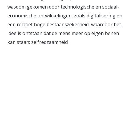
wasdom gekomen door technologische en sociaal-
werkelijkheid verschuiven die
economische ontwikkelingen, zoals digitalisering en
problemen, of worden ze
een relatief hoge bestaanszekerheid, waardoor het
onzichtbaar gemaakt, terwijl de
idee is ontstaan dat de mens meer op eigen benen
economische afhankelijkheid van
kan staan: zelfredzaamheid.
migratie blijft bestaan. Het beleid
produceert spanning, geen
oplossing. Het meest expliciete
voorbeeld is misschien wel het
uitkeringsbeleid. Onder de
noemers "eigen
verantwoordelijkheid" en "werk
moet lonen" wordt het verlagen en
conditioneren van uitkeringen al
jaren gepresenteerd als prikkel tot