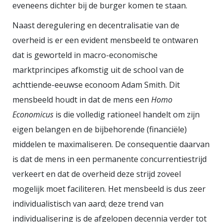
marktwerking. In de zorg, energie
eveneens dichter bij de burger komen te staan.
en het openbaar vervoer ontstond
Naast deregulering en decentralisatie van de
een complex stelsel van prikkels
overheid is er een evident mensbeeld te ontwaren
waarin winst regelmatig botst met
dat is geworteld in macro-economische
publiek belang. Kosten dalen
marktprincipes afkomstig uit de school van de
zelden structureel;
achttiende-eeuwse econoom Adam Smith. Dit
toegankelijkheid en transparantie
mensbeeld houdt in dat de mens een
Homo
staan onder druk. Toch blijft de
Economicus
is die volledig rationeel handelt om zijn
reflex bestaan om nieuwe
eigen belangen en de bijbehorende (financiële)
domeinen aan de markt over te
middelen te maximaliseren. De consequentie daarvan
laten. Het migratiedossier laat
is dat de mens in een permanente concurrentiestrijd
dezelfde dynamiek zien. Strengere
verkeert en dat de overheid deze strijd zoveel
regels worden telkens
mogelijk moet faciliteren. Het mensbeeld is dus zeer
gepresenteerd als oplossing voor
individualistisch van aard; deze trend van
individualisering is de afgelopen decennia verder tot
structurele problemen. In