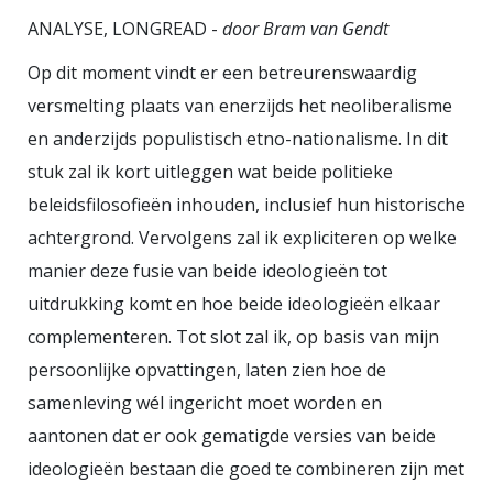
Trickle-down bleef wat het altijd
ANALYSE, LONGREAD -
door Bram van Gendt
was: een belofte. Deregulering van
Op dit moment vindt er een betreurenswaardig
financiële markten volgt dezelfde
versmelting plaats van enerzijds het neoliberalisme
logica. Minder regels zouden
en anderzijds populistisch etno-nationalisme. In dit
innovatie en efficiëntie brengen.
stuk zal ik kort uitleggen wat beide politieke
Wat volgde was een reeks crises,
beleidsfilosofieën inhouden, inclusief hun historische
met 2008 als dieptepunt. Banken
achtergrond. Vervolgens zal ik expliciteren op welke
namen risico's die uiteindelijk
manier deze fusie van beide ideologieën tot
publiek werden afgewenteld. De
uitdrukking komt en hoe beide ideologieën elkaar
reactie: tijdelijke aanscherping,
complementeren. Tot slot zal ik, op basis van mijn
gevolgd door versoepeling zodra
persoonlijke opvattingen, laten zien hoe de
de druk wegviel. De cyclus herhaalt
samenleving wél ingericht moet worden en
zich, met dezelfde argumenten.
aantonen dat er ook gematigde versies van beide
Hetzelfde geldt voor flexibilisering
ideologieën bestaan die goed te combineren zijn met
van de arbeidsmarkt,