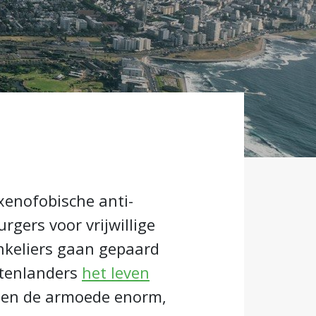
enofobische anti-
rgers voor vrijwillige
nkeliers gaan gepaard
itenlanders
het leven
is en de armoede enorm,