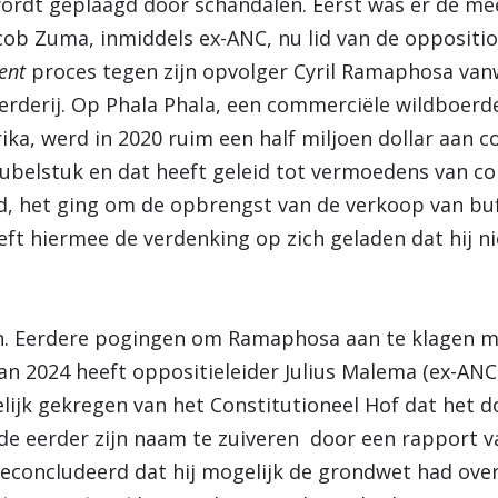
wordt geplaagd door schandalen. Eerst was er de m
cob Zuma, inmiddels ex-ANC, nu lid van de oppositio
ent
proces tegen zijn opvolger Cyril Ramaphosa van
erderij. Op Phala Phala, een commerciële wildboerde
ka, werd in 2020 ruim een half miljoen dollar aan c
eubelstuk en dat heeft geleid tot vermoedens van c
urd, het ging om de opbrengst van de verkoop van bu
ft hiermee de verdenking op zich geladen dat hij nie
en. Eerdere pogingen om Ramaphosa aan te klagen mi
an 2024 heeft oppositieleider Julius Malema (ex-ANC,
elijk gekregen van het Constitutioneel Hof dat het
 eerder zijn naam te zuiveren door een rapport 
econcludeerd dat hij mogelijk de grondwet had ove