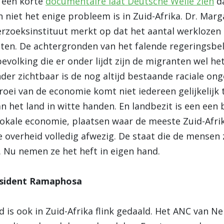
 een korte
documentaire laat Deutsche Welle zien
da
 niet het enige probleem is in Zuid-Afrika. Dr. Mar
zoeksinstituut merkt op dat het aantal werklozen i
ten. De achtergronden van het falende regeringsbele
bevolking die er onder lijdt zijn de migranten wel he
der zichtbaar is de nog altijd bestaande raciale onge
roei van de economie komt niet iedereen gelijkelijk
an het land in witte handen. En landbezit is een een 
 lokale economie, plaatsen waar de meeste Zuid-Afri
de overheid volledig afwezig. De staat die de mens
. Nu nemen ze het heft in eigen hand.
esident Ramaphosa
 is ook in Zuid-Afrika flink gedaald. Het ANC van N