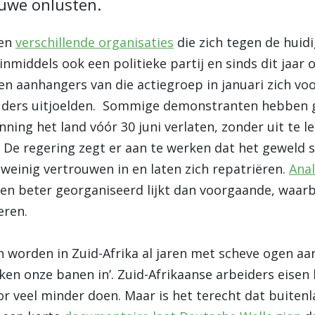
euwe onlusten.
ten
verschillende organisaties
die zich tegen de huid
inmiddels ook een politieke partij en sinds dit jaar
en aanhangers van die actiegroep in januari zich vo
uders uitjoelden.
Sommige demonstranten hebben geë
nning het land vóór 30 juni verlaten, zonder uit te 
. De regering zegt er aan te werken dat het geweld s
einig vertrouwen in en laten zich repatriëren.
Anal
n beter georganiseerd lijkt dan voorgaande, waarbi
ren.
n worden in Zuid-Afrika al jaren met scheve ogen 
ken onze banen in’. Zuid-Afrikaanse arbeiders eisen
r veel minder doen. Maar is het terecht dat buitenl