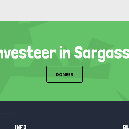
nvesteer in Sargas
DONEER
INFO
BL