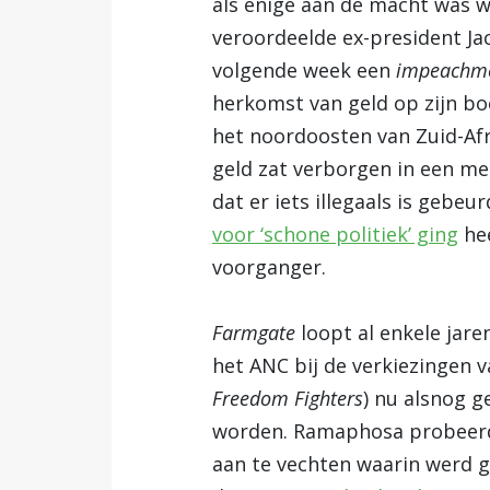
als enige aan de macht was 
veroordeelde ex-president Ja
volgende week een
impeachm
herkomst van geld op zijn bo
het noordoosten van Zuid-Afri
geld zat verborgen in een m
dat er iets illegaals is gebe
voor ‘schone politiek’ ging
hee
voorganger.
Farmgate
loopt al enkele jar
het ANC bij de verkiezingen v
Freedom Fighters
) nu alsnog g
worden.
Ramaphosa probeerde
aan te vechten waarin werd g