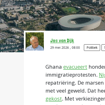
Jos van Dijk
29 mei 2026 , 08:00
Politiek
Ghana
evacueert
honder
immigratieprotesten.
Ni
repatriëring. De marsen
met veel geweld. Dat he
gekost
. Met verkiezinge