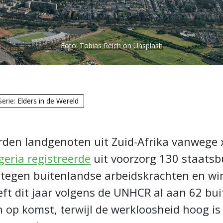
Foto:
Tobias Reich
on
Unsplash
Serie:
Elders in de Wereld
den landgenoten uit Zuid-Afrika vanwege x
geria registreerde
uit voorzorg 130 staatsbu
 tegen buitenlandse arbeidskrachten en wi
eft dit jaar volgens de UNHCR al aan 62 bu
n op komst, terwijl de werkloosheid hoog 