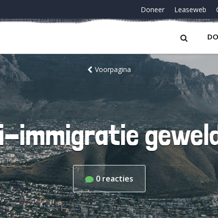
Doneer
Leaseweb
DO
Voorpagina
i-immigratie geweld 
0
reacties