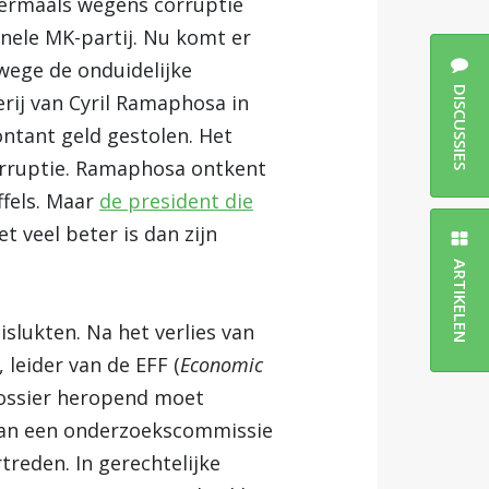
eermaals wegens corruptie
nele MK-partij. Nu komt er
wege de onduidelijke
DISCUSSIES
rij van Cyril Ramaphosa in
ontant geld gestolen. Het
orruptie. Ramaphosa ontkent
ffels. Maar
de president die
t veel beter is dan zijn
ARTIKELEN
slukten. Na het verlies van
 leider van de EFF (
Economic
 dossier heropend moet
van een onderzoekscommissie
rtreden.
In gerechtelijke