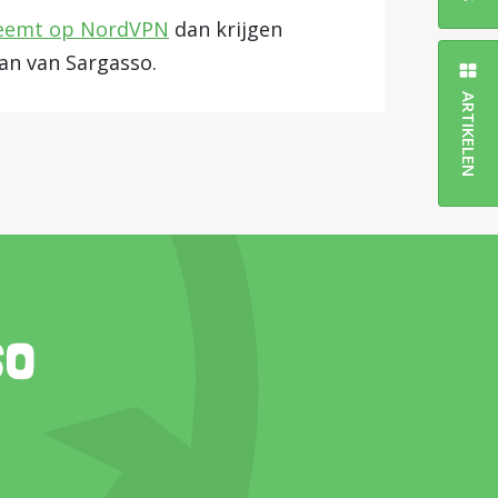
neemt op NordVPN
dan krijgen
aan van Sargasso.
ARTIKELEN
so