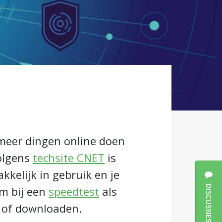
 meer dingen online doen
Volgens
techsite CNET
is
kelijk in gebruik en je
DISCUSSIES
am bij een
speedtest
als
en of downloaden.