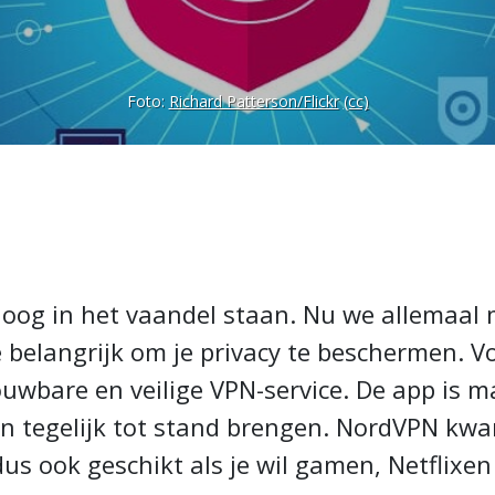
Foto:
Richard Patterson/Flickr
(cc)
hoog in het vaandel staan. Nu we allemaal
e belangrijk om je privacy te beschermen. 
wbare en veilige VPN-service. De app is mak
en tegelijk tot stand brengen. NordVPN kw
s dus ook geschikt als je wil gamen, Netflix