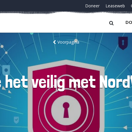
Doneer
Leaseweb
DO
Voorpagina
 het veilig met Nor