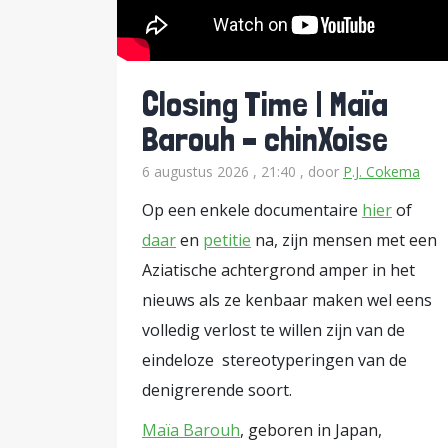
Terwijl het nu juist zo belangrijk
veranderen als je expliciet benoe
normaal (én abnormaal) gedrag is. 
Closing Time | Maïa
wetenschap. Het heet normstelling
Barouh – chinXoise
voelen anderen zich vrijer om dat 
6 augustus 2026 , 21:40
, door
P.J. Cokema
van mening veranderen, maar omdat
(zoals kritiek of uitsluiting). Norms
Op een enkele documentaire
hier
of
problemen, zoals discriminatie en grensoverschri
daar
en
petitie
na, zijn mensen met een
als mensen met gezag of invloed di
Aziatische achtergrond amper in het
nieuws als ze kenbaar maken wel eens
hun boodschap wordt nu eenmaal ve
volledig verlost te willen zijn van de
norm gepaard gaat met verhalen. 
eindeloze stereotyperingen van de
norm concreet en geloofwaardig.
E
denigrerende soort.
dit principe inmiddels
Oproep Extreemrechtse politici en actiegroepen én veel media kennen
dit principe inmiddels. Zij schets
Maïa Barouh
, geboren in Japan,