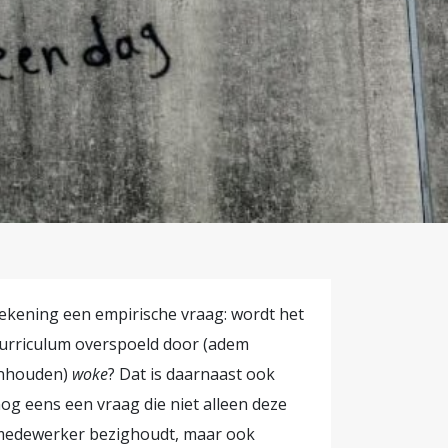
i: ‘Komt
en mee met
rs, een
 Caro uit
 en haar
 met
n
 in
r Apel, naar
ekening een empirische vraag: wordt het
urriculum overspoeld door (adem
te delen.
nhouden)
woke
? Dat is daarnaast ook
or opvang
og eens een vraag die niet alleen deze
edewerker bezighoudt, maar ook
g benoemd.