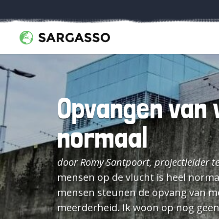
Opvangen van v
normaal
door Romy Santpoort, projectleider te
mensen op de vlucht is heel norma
mensen steunen de opvang van mensen die
meerderheid. Ik woon op nog geen 2