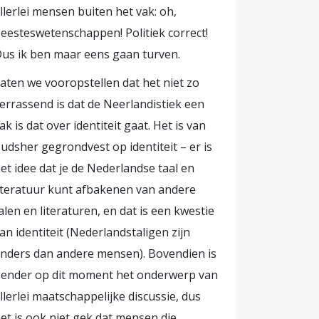
llerlei mensen buiten het vak: oh,
an mensen
eesteswetenschappen! Politiek correct!
 wat
us ik ben maar eens gaan turven.
de
normaal is,
aten we vooropstellen dat het niet zo
t omdat ze
errassend is dat de Neerlandistiek een
ak is dat over identiteit gaat. Het is van
 gevolgen
udsher gegrondvest op identiteit – er is
iale
et idee dat je de Nederlandse taal en
iteratuur kunt afbakenen van andere
oorbeeld én
alen en literaturen, en dat is een kwestie
 als de
an identiteit (Nederlandstaligen zijn
ken de
nders dan andere mensen). Bovendien is
dia kennen
ender op dit moment het onderwerp van
llerlei maatschappelijke discussie, dus
 wie het
et is ook niet gek dat mensen die