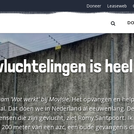
Doneer
Leaseweb
DO
luchtelingen is heel
am 'Wat werkt' bij Movisie
. Het opvangen en helpen van
al. Dat doen we in Nederland al eeuwenlang. D
 zijn gevlucht, ziet Romy Santpoort. Ik hoor bij die
00 meter van een azc, een oude gevangenis die 