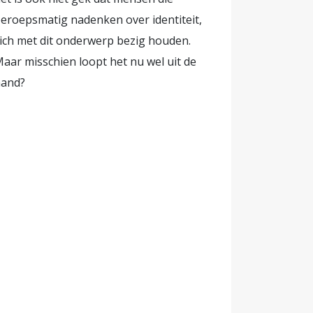
van
eroepsmatig nadenken over identiteit,
indt opvang
ich met dit onderwerp bezig houden.
aar misschien loopt het nu wel uit de
wereld is:
and?
pen van
ie,
eun voor
n. Romy