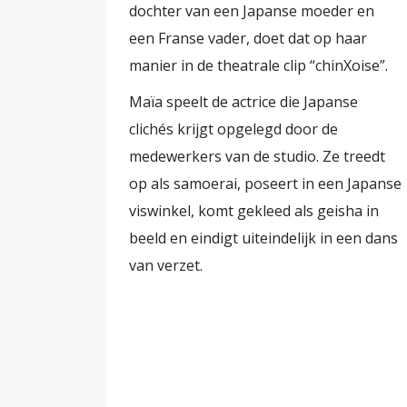
nieuws volgt, kan gemakkelijk gaa
dochter van een Japanse moeder en
vluchtelingen is. Terwijl het tege
een Franse vader, doet dat op haar
van vluchtelingen normaal. [1] Hierbij doe ik een dringende oproep aan mensen met invloed
manier in de theatrale clip “chinXoise”.
en het stille midden voor wie de o
Maïa speelt de actrice die Japanse
spreek je uit. Op je werk, op een 
clichés krijgt opgelegd door de
mensen op de vlucht is heel normaal. Da
medewerkers van de studio. Ze treedt
een dag. Noot: [1] Zie bijvoorbeel
op als samoerai, poseert in een Japanse
gastvrijheid en maatschappelijke o
viswinkel, komt gekleed als geisha in
vluchtelingen ondanks protesten
D
beeld en eindigt uiteindelijk in een dans
Santpoort is projectleider binnen he
van verzet.