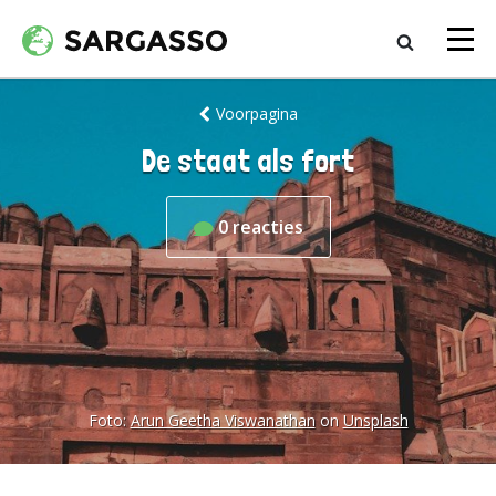
Voorpagina
De staat als fort
0
reacties
Foto:
Arun Geetha Viswanathan
on
Unsplash