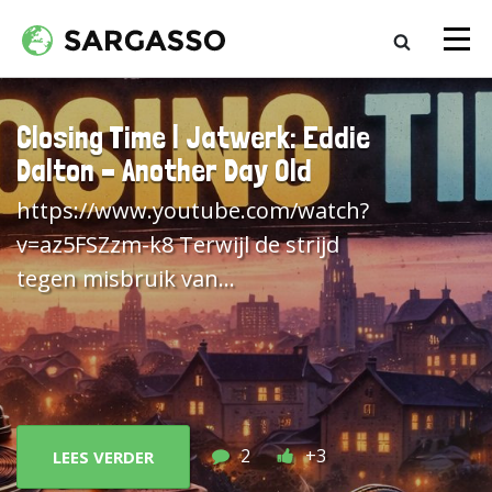
Closing Time | Jatwerk: Eddie
Dalton – Another Day Old
https://www.youtube.com/watch?
v=az5FSZzm-k8 Terwijl de strijd
tegen misbruik van
auteursrechtelijk beschermd werk
hooguit leidt tot juridische
touwtrekkerij, zijn er ondertussen
mensen die er prat op gaan dat ze
door AI gegeneerde content
2
+3
LEES VERDER
menen te herkennen. Vanavond