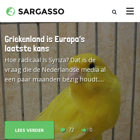
Griekenland is Europa’s
laatste kans
Hoe radicaal is Syriza? Dat is de
vraag die de Nederlandse media al
een paar maanden bezig houdt.
‘Syriza’ is een acroniem dat staat
voor
Coalitie van radicaal links
[1].
Mathijs Bouman heeft het in Van
Dale opgezocht: iemand bedrijft
‘radicale politiek’ als hij of zij
72
0
LEES VERDER
‘streeft naar diep ingrijpende