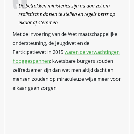
nieuwe zakken’. Ze denken dat de
De betrokken ministeries zijn nu aan zet om
oplossing van buiten komt en
realistische doelen te stellen en regels beter op
houden alleen maar hun hand op.
elkaar af stemmen.
‘Er gebeurt al jaren veel te weinig’,
Met de invoering van de Wet maatschappelijke
meldt Michiel Dijkstra in Elsevier
ondersteuning, de Jeugdwet en de
[2]. Volgens Arjan Noorlander van
Participatiewet in 2015
waren de verwachtingen
Nieuwsuur zou het beter zijn als
hooggespannen
: kwetsbare burgers zouden
de Grieken uit de euro gezet
zelfredzamer zijn dan wat men altijd dacht en
worden: Zo’n Grexit zou misschien
mensen zouden op miraculeuze wijze meer voor
ook wel goed zijn zo
elkaar gaan zorgen.
langzamerhand, als signaal naar
de andere landen, naar de burgers
van Europa, dat je niet altijd maar
kan blijven vragen maar dat je af
en toe ook iets moet doen en als je