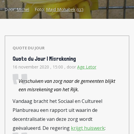
hervormingen’. Welnu, als dat zo is,
Door:
Michel
Foto:
Majd Mohabek
(cc)
dan is Syriza volgens Bouman
helemaal niet radicaal want er is
niets veranderd in Griekenland:
men wil ‘noodhulp van Europa
QUOTE DU JOUR
krijgen, zonder het bijbehorende
Quote du Jour | Misrekening
hervormingsbeleid te hoeven
16 november 2020 , 15:00
, door
Age Letor
leveren … dat is bepaald niet
radicaal’. Niet alleen Bouman maar
Verschuiven van zorg naar de gemeenten blijkt
de meeste Nederlandse
een misrekening van het Rijk.
journalisten zijn die zogenaamd-
Vandaag bracht het Sociaal en Cultureel
radicale Grieken inmiddels wel zat.
Planbureau een rapport uit waarin de
Ook Elsevier ziet niets radicaals in
decentralisatie van deze zorg wordt
Syriza: het is ‘oude retsina in
geëvalueerd. De regering
krijgt huiswerk
: