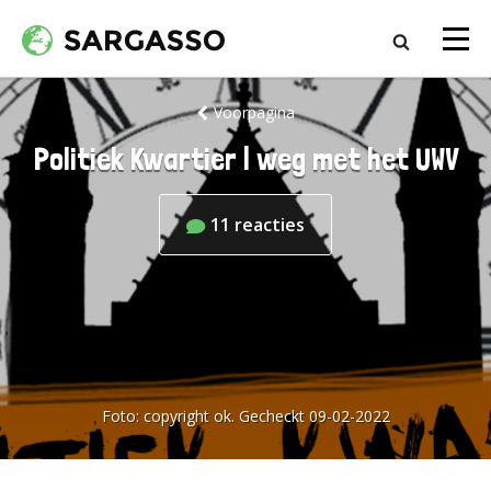
Voorpagina
Politiek Kwartier | weg met het UWV
11
reacties
Foto:
copyright ok. Gecheckt 09-02-2022