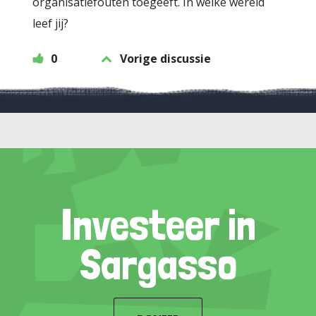
organisatiefouten toegeeft. In welke wereld
leef jij?
0
Vorige discussie
Investeer in
Sargasso