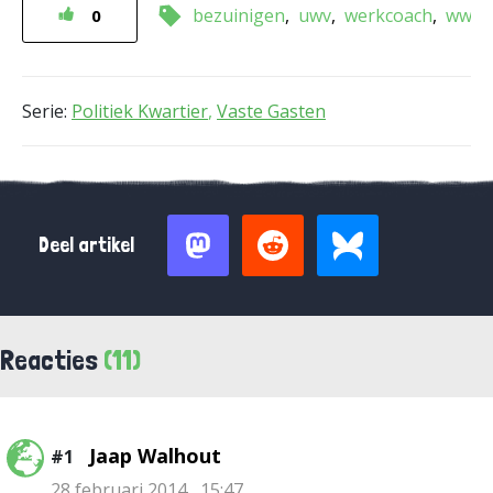
bezuinigen
uwv
werkcoach
ww
0
Serie:
Politiek Kwartier
,
Vaste Gasten
Deel artikel
Reacties
(11)
Jaap Walhout
#1
28 februari 2014 , 15:47