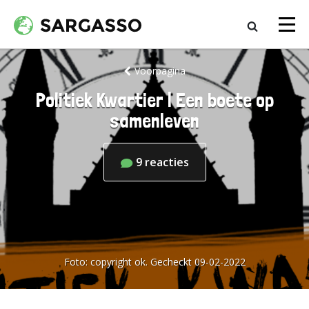
Voorpagina
Politiek Kwartier | Een boete op
samenleven
9
reacties
Foto:
copyright ok. Gecheckt 09-02-2022