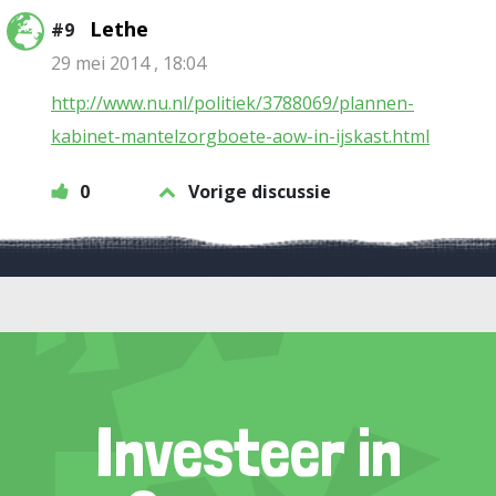
Lethe
#9
29 mei 2014 , 18:04
http://www.nu.nl/politiek/3788069/plannen-
kabinet-mantelzorgboete-aow-in-ijskast.html
0
Vorige discussie
Investeer in