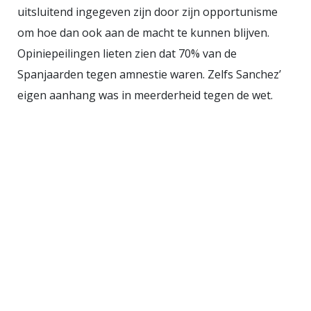
gevolg van de torenhoge
uitsluitend ingegeven zijn door zijn opportunisme
huizenprijzen kan het eiland niet
om hoe dan ook aan de macht te kunnen blijven.
voldoende politieambtenaren,
Opiniepeilingen lieten zien dat 70% van de
gezondheidswerkers en leraren
Spanjaarden tegen amnestie waren. Zelfs Sanchez’
aantrekken. Op Ibiza leven lokale
eigen aanhang was in meerderheid tegen de wet.
bewoners naast arbeidsmigranten
in geïmproviseerde kampen, ver
buiten de ogen van toeristen. De
Colombiaan Victor, die met vrouw
en kind in een busje in de buurt
woont, zegt: "Ik werk hier in de
oude stad en bedien de rijken,"
zegt hij. "Mijn vraag is: als wij er
niet zijn, wie zal deze mensen dan
bedienen?" Lokale overheden