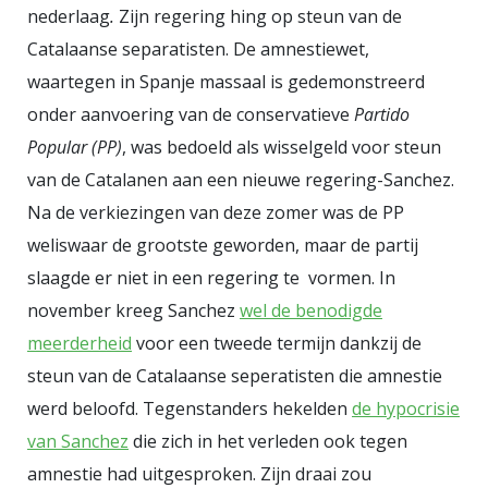
nederlaag
.
Zijn regering hing op steun van de
Basurto jaagt de ontwikkeling van
Catalaanse separatisten. De amnestiewet,
het toerisme jongeren uit San
waartegen in Spanje massaal is gedemonstreerd
Sebastián. De stad wordt
onder aanvoering van de conservatieve
Partido
gedegradeerd tot “een decor”. Dit
Popular (PP)
, was bedoeld als wisselgeld voor steun
model van toerisme brengt geen
van de Catalanen aan een nieuwe regering-Sanchez.
economische welvaart, maar
Na de verkiezingen van deze zomer was de PP
eerder problemen zoals de
weliswaar de grootste geworden, maar de partij
huizencrisis”, aldus Pere Joan
slaagde er niet in een regering te vormen. In
Femenia, een woordvoerder van de
november kreeg Sanchez
wel de benodigde
groep
Less Tourism, More Life
, die
meerderheid
voor een tweede termijn dankzij de
de protesten organiseerde in
steun van de Catalaanse seperatisten die amnestie
Palma, Mallorca, waar
werd beloofd. Tegenstanders hekelden
de hypocrisie
demonstranten zaterdag een
van Sanchez
die zich in het verleden ook tegen
toeristenbus tegenhielden. Als
amnestie had uitgesproken. Zijn draai zou