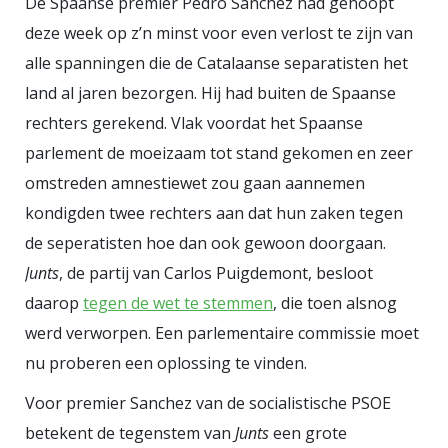
De Spaanse premier Pedro Sanchez had gehoopt
Touristification
. Het waterpistool
deze week op z’n minst voor even verlost te zijn van
werd het symbool van de woede
alle spanningen die de Catalaanse separatisten het
van de bewoners over de overlast
land al jaren bezorgen. Hij had buiten de Spaanse
van alsmaar stijgende aantallen
rechters gerekend. Vlak voordat het Spaanse
toeristen in hun woongebied.
parlement de moeizaam tot stand gekomen en zeer
“Onze vijand is niet de toerist,
omstreden amnestiewet zou gaan aannemen
maar de speculanten en de
kondigden twee rechters aan dat hun zaken tegen
uitbuiters die zich achter het
de seperatisten hoe dan ook gewoon doorgaan.
toerisme verschuilen om te
Junts
, de partij van Carlos Puigdemont, besloot
profiteren van de huisvesting en
daarop
tegen de wet te stemmen
, die toen alsnog
het leven van de lokale bevolking”,
werd verworpen. Een parlementaire commissie moet
zegt Asier Basurto, een van de
nu proberen een oplossing te vinden.
organisatoren van het protest in
Voor premier Sanchez van de socialistische PSOE
San Sebastián, een badplaats aan
betekent de tegenstem van
Junts
een grote
de noordkust van Spanje. Volgens