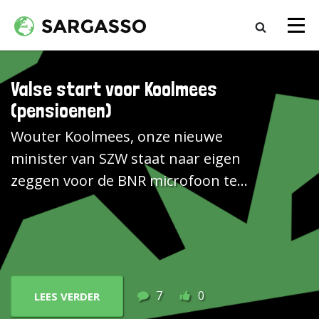
Valse start voor Koolmees
(pensioenen)
Wouter Koolmees, onze nieuwe
minister van SZW staat naar eigen
zeggen voor de BNR microfoon te
popelen om de pensioenen op de
schop te nemen. Maar daar is geen
enkele rationele reden voor.
Mercer maakt al 9 jaar een
vergelijkende pensioen index.
7
0
LEES VERDER
Natuurlijk is elke vergelijking