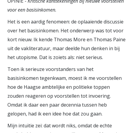
OPINIE -
Kritische kanttekeningen bij nieuwe voorstellen
enkel land met een A status meer
voor een basisinkomen.
over. Maar dat is geen reden voor
paniek.
Het is een aardig fenomeen: de oplaaiende discussie
over het basisinkomen. Het onderwerp was tot voor
kort nieuw. Ik kende Thomas More en Thomas Paine
uit de vakliteratuur, maar deelde hun denken in bij
het utopisme. Dat is zoiets als: niet serieus.
Toen ik serieuze voorstanders van het
basisinkomen tegenkwam, moest ik me voorstellen
hoe de Haagse ambtelijke en politieke toppen
zouden reageren op voorstellen tot invoering.
Omdat ik daar een paar decennia tussen heb
gelopen, had ik een idee hoe dat zou gaan.
Mijn intuïtie zei: dat wordt niks, omdat de echte