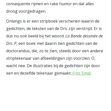
consequente rijmen en rake humor en dat alles
zeggen, Perquin beheerst
droog voorgedragen.
verschillende registers. Ester
Naomi Perquin was in een vorig
Onlangs is er een stripboek verschenen waarin de
gedichten, de teksten van de Drs. zijn verstript. Er is
leven onder andere werkzaam in
dus nu ook beeld bij het woord.
La Bande dessinée de
een gevangenis, als penitentiair
Drs. P
, een boek met daarin tien gedichten van de
inrichtingswerker, als
cipres
, zoals
doctorandus, die, zo te zien, steeds door een andere
ze het zelf omschrijft. Die periode
striptekenaar van afbeeldingen zijn voorzien. O,
in haar leven inspireerde haar tot
wacht nee. De illustraties bij de gedichten zijn door
de bundel ‘
Celinspecties
’. In die
een en dezelfde tekenaar gemaakt:
Frits Smid.
bundel spreken allerlei
delinquenten over hun verleden of
wat hen bezighoudt. De bundel is,
terecht, bekroond met de VSB Prijs
2013. Ester Naomi Perquin heeft