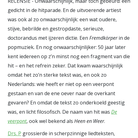
RECENSIE - Onwaarschijnlijk, maar toch gebeurd: een
Een smeekbede die het goed doet
gedicht in de hitparade. En de uitvoerende artiest
bij een voordracht, lekker
was ook al zo onwaarschijnlijk: een wat oudere,
uitbundig en rellerig. En er is een
stijve, bebrilde en gestropdaste, serieuze,
gedicht dat daar juist haast het
doctorandus met ijzeren dictie. Een
Fremdkörper
in de
tegenovergestelde van is. Dat staat
popmuziek
.
En nog onwaarschijnlijker: 50 jaar later
in de gelimiteerde bundel ‘
Lange
kent iedereen op z’n minst nog een fragment van die
armen’
Gedichten over de politie.
hit – en het refrein zeker. Dat kwam waarschijnlijk
Terug
heet dat gedicht, het
omdat het zo’n sterke tekst was, en ook zo
beschrijft de ervaring van een
Nederlands: wie heeft er niet op een veerpont
agent die ooit een klein kind niet
gestaan en van de ene oever naar de overkant
heeft kunnen redden. Het
gevaren? En omdat de tekst zo onderkoeld geestig
verdronk. En soms overvalt hem
was, en licht filosofisch. De naam van hit was
De
dat. Vreet dat aan hem. Dat is
veerpont
, ook wel bekend als
Heen en Weer
.
gedicht is klein, pijnlijk, triest en
Drs. P
grossierde in scherpzinnige liedteksten,
goed geschreven. Ik wou maar