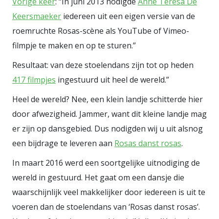
Vorige keer
: “In juni 2013 nodigde
Anne Teresa De
Debora Makkus - Japan, 2018,
Keersmaeker
iedereen uit een eigen versie van de
acrylverf op linnen, 130 x 100 cm.
roemruchte Rosas-scène als YouTube of Vimeo-
filmpje te maken en op te sturen.”
Resultaat: van deze stoelendans zijn tot op heden
417 filmpjes
ingestuurd uit heel de wereld.”
Heel de wereld? Nee, een klein landje schitterde hier
door afwezigheid. Jammer, want dit kleine landje mag
er zijn op dansgebied. Dus nodigden wij u uit alsnog
een bijdrage te leveren aan
Rosas danst rosas
.
In maart 2016 werd een soortgelijke uitnodiging de
wereld in gestuurd. Het gaat om een dansje die
waarschijnlijk veel makkelijker door iedereen is uit te
voeren dan de stoelendans van ‘Rosas danst rosas’.