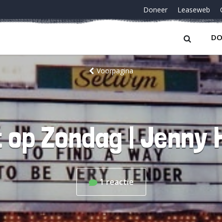
Doneer
Leaseweb
DO
Voorpagina
 op Zondag | Jenny 
1
reactie