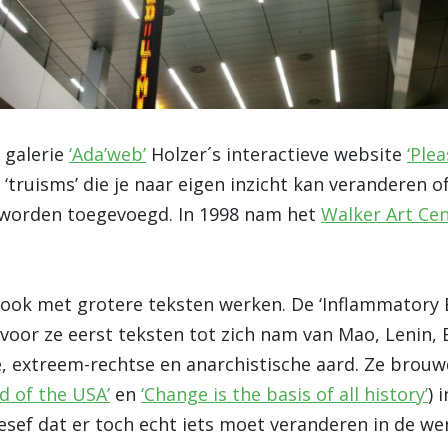
 galerie
‘Ada’web’
Holzer´s interactieve website
‘Ple
truisms’ die je naar eigen inzicht kan veranderen o
 worden toegevoegd. In 1998 nam het
Walker Art Ce
ook met grotere teksten werken. De ‘Inflammatory Es
rvoor ze eerst teksten tot zich nam van Mao, Leni
uze, extreem-rechtse en anarchistische aard. Ze bro
d of the USA’
en
‘Change is the basis of all history’
) 
sef dat er toch echt iets moet veranderen in de wer