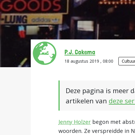
P.J. Cokema
18 augustus 2019 , 08:00
Cultuu
Deze pagina is meer d
artikelen van
deze ser
Jenny Holzer
begon met abstra
woorden. Ze verspreidde in 