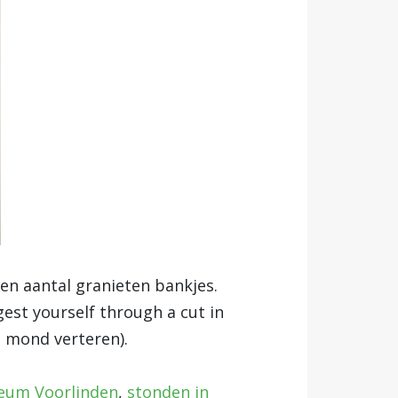
en aantal granieten bankjes.
igest yourself through a cut in
e mond verteren).
um Voorlinden
,
stonden in