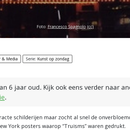
Foto:
Francesco Spagnolo
(cc)
r & Media
Serie:
Kunst op zondag
an 6 jaar oud. Kijk ook eens verder naar a
ie
.
cte schilderijen maar zocht al snel de onverbloemd
New York posters waarop “Truisms” waren gedrukt.