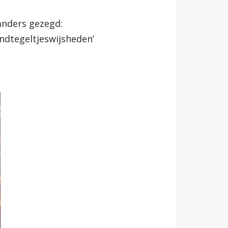
 anders gezegd:
andtegeltjeswijsheden’