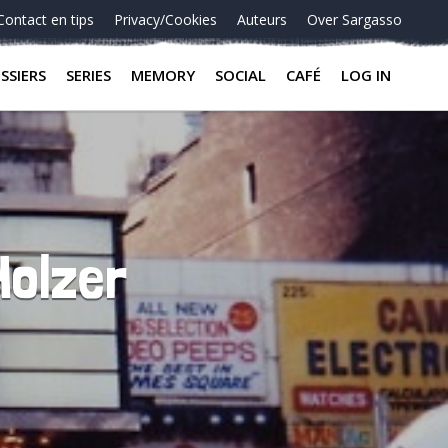
Contact en tips
Privacy/Cookies
Auteurs
Over Sargasso
SSIERS
SERIES
MEMORY
SOCIAL
CAFÉ
LOG IN
Holzer