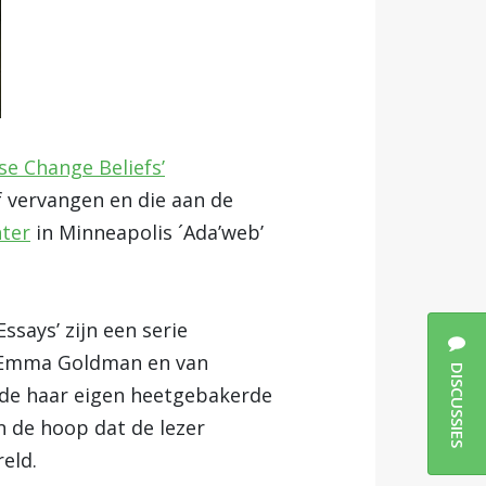
ase Change Beliefs’
f vervangen en die aan de
nter
in Minneapolis ´Ada’web’
says’ zijn een serie
n, Emma Goldman en van
DISCUSSIES
uwde haar eigen heetgebakerde
in de hoop dat de lezer
eld.