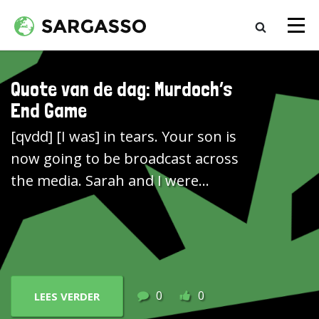
Quote van de dag: Murdoch’s
End Game
[qvdd] [I was] in tears. Your son is
now going to be broadcast across
the media. Sarah and I were
incredibly upset about it. We were
thinking about his longterm
future. We were thinking about
our family. But there's nothing
that you can do about it. You're in
0
0
LEES VERDER
public life. And this story appears.