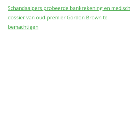
wellicht denkt, over de abjectheid
Schandaalpers probeerde bankrekening en medisch
en immoraliteit van de
dossier van oud-premier Gordon Brown te
schandaalpers. Murdoch heeft de
bemachtigen
zaak niet meer onder controle -
zijn biograaf schijnt te spreken van
een 'End Game'. Meer dan
interessant zijn de geruchten over
dreigementen aan het adres van
Labour-leider Ed Milliband, dat zijn
ferme uitspraken over News
International weleens als een
boomerang bij hem terug gaan
kunnen komen. Don't fuck with
News International, Ed. Dit
schandaal is nu al groter dan