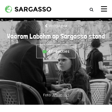
Voorpagina
Waarom Labohm op Sargasso stond
47
reacties
Foto:
Arslan
(cc)