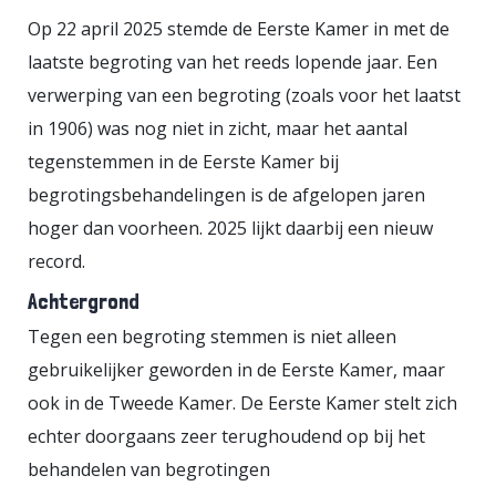
toch beperkt de huidige Tweede
Op 22 april 2025 stemde de Eerste Kamer in met de
Kamer zich tot
laatste begroting van het reeds lopende jaar. Een
commissievergaderingen. De
verwerping van een begroting (zoals voor het laatst
plenaire vergaderingen beginnen
in 1906) was nog niet in zicht, maar het aantal
pas bij de beëdiging van de nieuwe
tegenstemmen in de Eerste Kamer bij
Tweede Kamer (12 november). Met
begrotingsbehandelingen is de afgelopen jaren
een zetelverdeling op basis van de
hoger dan voorheen. 2025 lijkt daarbij een nieuw
exitpoll [1], zal de nieuwe Tweede
record.
Kamer hoogstwaarschijnlijk verlost
Achtergrond
zijn van de tamelijk grote
Tegen een begroting stemmen is niet alleen
hoeveelheid hoofdelijke
gebruikelijker geworden in de Eerste Kamer, maar
stemmingen en hinderlijk
ook in de Tweede Kamer. De Eerste Kamer stelt zich
oponthoud bij de besluitvorming
echter doorgaans zeer terughoudend op bij het
achterwege blijven. Als er bij het
behandelen van begrotingen
reguliere stemmen (bij