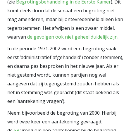
(zie
Begrotingsbehandeling in de Eerste Kamer
). Dit
handopsteken, ofwel fractiegewijs)
komt deels doordat de senaat een begroting niet
75 voor- en 75 tegenstemmen
mag amenderen, maar bij ontevredenheid alleen kan
blijken te zijn, gaat men over tot
tegenstemmen. Het afwijzen is een zwaar middel,
hoofdelijke stemming. Dat kan in
waarvan
de gevolgen ook niet geheel duidelijk zijn
.
dezelfde vergadering of, in een van
In de periode 1971-2002 werd een begroting vaak
de volgende vergaderingen. De
eerst ‘administratief afgehandeld’ (zonder stemmen),
huidige Tweede Kamer telde
en daarna pas besproken in het nieuwe jaar. Als er
gemiddeld zo’n 5 hoofdelijke
niet gestemd wordt, kunnen partijen nog wel
stemmingen per maand. Dat lijkt
aangeven dat zij tegengestemd zouden hebben als
weinig, maar ze nemen wel veel tijd
het in stemming was gebracht (dit staat bekend als
in beslag. Er moet eerst twee keer
een ‘aantekening vragen’).
bij handopsteken worden
Neem bijvoorbeeld de begroting van 2000. Hierbij
gestemd. Bij de dan volgende
werd twee keer een aantekening gevraagd:
hoofdelijke stemmingen moesten
de
SP
vroeg om een aantekening bij de begroting