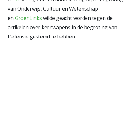
er 137 tot maximaal 150 namen [2]
van Onderwijs, Cultuur en Wetenschap
worden opgelezen. De
en
GroenLinks
wilde geacht worden tegen de
besluitvorming in de Tweede
artikelen over kernwapens in de begroting van
Kamer is daar, naast de
Defensie gestemd te hebben.
gebruikelijke vliegenvangerij,
beslist een stuk stroperiger van
geworden. De cijfers vanaf 6
december 2022 (toen de huidige
Tweede Kamer werd geïnstalleerd)
tot en met de laatste plenaire
vergadering (16 oktober jl.)
Aantal
75 - 75 stemmingen per maand
Aantal hoofdelijke stemmingen naar
reden
nv = hoofdelijke stemming
omdat bij handopsteken de uitslag