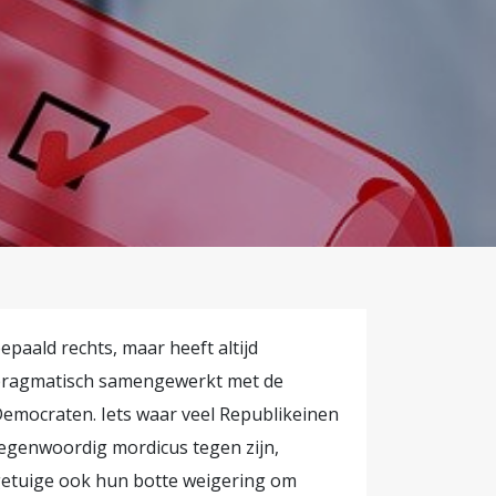
ol te
 getest,
ordt
ppen. Het is
en van het
aan tot
s.
epaald rechts, maar heeft altijd
ragmatisch samengewerkt met de
emocraten. Iets waar veel Republikeinen
egenwoordig mordicus tegen zijn,
etuige ook hun botte weigering om