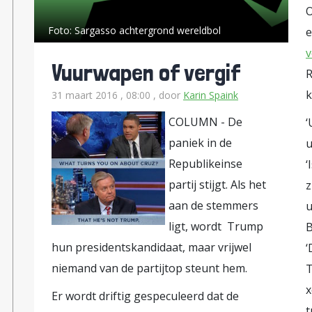
O
Foto:
Sargasso achtergrond wereldbol
v
Vuurwapen of vergif
R
k
31 maart 2016 , 08:00
, door
Karin Spaink
COLUMN -
De
‘
paniek in de
u
Republikeinse
‘
partij stijgt. Als het
z
aan de stemmers
u
ligt, wordt Trump
B
hun presidentskandidaat, maar vrijwel
‘
niemand van de partijtop steunt hem.
T
x
Er wordt driftig gespeculeerd dat de
t