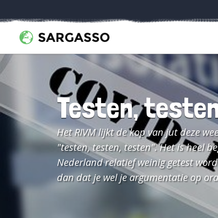
Testen, testen
Het RIVM lijkt de kop van jut deze w
"testen, testen, testen". Het is heel b
Nederland relatief weinig getest wordt
dan dat je wel je argumentatie op or
een artikel in De Groene waarin wo
testbeleid. Alex Friedrich, de gei