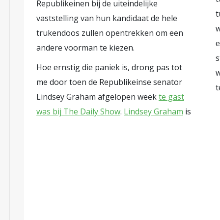
Republikeinen bij de uiteindelijke
t
vaststelling van hun kandidaat de hele
w
trukendoos zullen opentrekken om een
e
andere voorman te kiezen.
s
Hoe ernstig die paniek is, drong pas tot
w
me door toen de Republikeinse senator
t
Lindsey Graham afgelopen week
te gast
was bij The Daily Show
.
Lindsey Graham
is