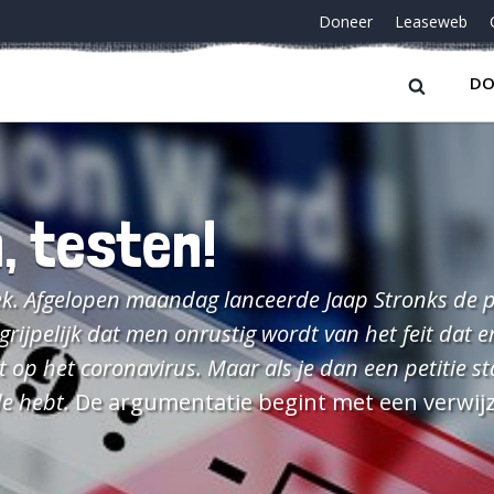
Doneer
Leaseweb
DO
, testen!
eek. Afgelopen maandag lanceerde Jaap Stronks de p
egrijpelijk dat men onrustig wordt van het feit dat er
 op het coronavirus. Maar als je dan een petitie st
de hebt.
De argumentatie begint met een verwijzing naar
rdt gesteld dat het Noorden afwijkt van het land
nterviewde arts-microbioloog van het UMCG, geeft