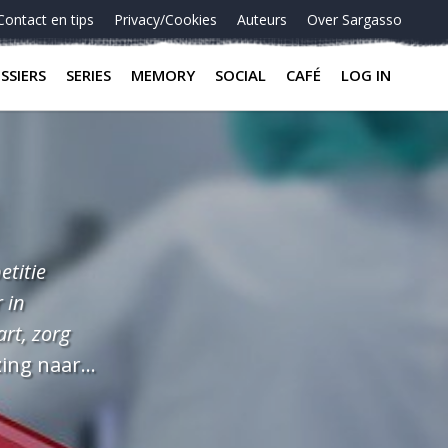
Contact en tips
Privacy/Cookies
Auteurs
Over Sargasso
SSIERS
SERIES
MEMORY
SOCIAL
CAFÉ
LOG IN
etitie
 in
art, zorg
elijke
 aan dat ze