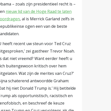
bama – zoals zijn presidentieel recht is –
een
nieuw lid van de Hoge Raad te laten
oordragen
, al is Merrick Garland zelfs in
epublikeinse ogen een van de beste
andidaten.
U heeft recent uw steun voor Ted Cruz
itgesproken,’ zei gastheer Trevor Noah.
Is dat niet vreemd? Want eerder heeft u
ich buitengewoon kritisch over hem
itgelaten. Wat zijn de merites van Cruz?’
ijna schaterend antwoordde Graham:
Dat hij niet Donald Trump is.’ Hij betitelde
rump als opportunistisch, racistisch en
enofobisch, en beschreef de keuze
ussen Trump en Cruz vervolgens als die