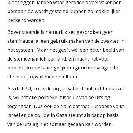
blootleggen: landen waar gemiddeld veel vaker per
wereld is gek geworden! Aan de
persoon op wordt gestemd kunnen zo makkelijker
andere kant…alles is verbonden…
herkend worden.
En laten we hopen dat de
Bovenstaande is natuurlijk sec gesproken geen
fascistische krachten die nu over
stemfraude, alleen gebruik maken van de zwaktes in
de wereld glibberen gesmoord
het systeem. Maar het geeft wél een beter beeld van
kunnen worden in glitter en
de stemdynamiek per land, en maakt het voor
glamour, en dat de zalige
publiek en media mogelijk om gerichter vragen te
diversiteit van de mensheid zal
stellen bij opvallende resultaten.
zegevieren. Let’s break the code!
Als de EBU, zoals de organisatie claimt, echt neutraal
https://www.youtube.com/watch?
is, wil het alle politieke misbruik van de uitslag
v=CO_qJf-nW0k&list=RDCO_qJf-
tegengaan. Dus ook de claim dat ‘het Europese volk”
nW0k&start_radio=1
Israël en de oorlog in Gaza steunt als dat op basis
van de uitslag niet zomaar gedaan kan worden.