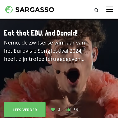
Eat that EBU. And Donald!
Nemo, de Zwitserse winnaar van
het Eurovisie Songfestival 2024,
heeft zijn trofee teruggegeven.
Geweldig! Eat that EBU! Er staat
niet bij wat de Zwitserse omroep
daar zelf van vindt, maar
vooralsnog zijn er geen geluiden
dat die het goede voorbeeld van
Nederland, Spanje, Ierland,
0
+9
LEES VERDER
Slovenië en IJsland gaat volgen. Het