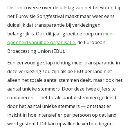
trouwens helemaal geen
De controverse over de uitslag van het televoten bij
herinnering aan die act van Nemo,
het Eurovisie Songfestival maakt maar weer eens
maar die is best goed. En heerlijk
duidelijk dat transparantie bij verkiezingen
queer, ik hoop zo dat ook dit jaar,
belangrijk is. Ook dit jaar groeit de roep om
meer
ondanks alle perikelen, er weer
openheid vanuit de organisatie
, de European
veel van zulke acts zullen
Broadcasting Union (EBU).
optreden. Gewoon om de VS van
Een eenvoudige stap richting meer transparantie in
Donald Trump in het gezicht te
deze verkiezing zou zijn als de EBU per land niet
pissen. In your face Donald, met je
alleen het totale aantal stemmen deelt, maar ook het
veiligheidsstrategie. Sodemieter
aantal unieke stemmers. Door deze twee cijfers te
op. Bizar toch eigenlijk, dat mijn
combineren — het totale aantal stemmen gedeeld
gedachtegang via het Eurovisie
door het aantal unieke stemmers — ontstaat er
Songfestival, via de queer
inzicht in hoe intensief er per persoon op dat land
gemeenschap en de genocide in
werd gestemd. Dit kan opvallende verhoudingen
Israël in Amerika terecht komt…de