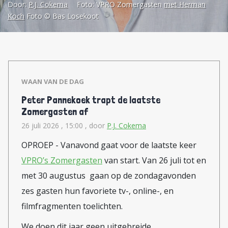
Door:
P.J. Cokema
Foto:
VPRO Zomergasten
met Herman
programmamaker Özcan Akyol en
Koch
Foto © Bas Losekoot
schrijver, journalist Simon Kuper.
Bij de 200ste Zomergasten (vorig
jaar, met acteur Pierre Bokma)
maakten we al gewag van het feit
WAAN VAN DE DAG
dat schrijvers (auteurs)
Peter Pannekoek trapt de laatste
lijstaanvoerders zijn van de top-10
Zomergasten af
meest voorkomende beroepen in
26 juli 2026 , 15:00
, door
P.J. Cokema
Zomergasten. Die positie is dit
OPROEP - Vanavond gaat voor de laatste keer
seizoen dus verstevigd. Met
VPRO’s Zomergasten
van start. Van 26 juli tot en
Herman Koch, die de laatste jaren
met 30 augustus gaan op de zondagavonden
lijkt te schrijven of zijn leven er
zes gasten hun favoriete tv-, online-, en
van af hangt. Excuses voor deze
filmfragmenten toelichten.
wat morbide formulering, maar
We doen dit jaar geen uitgebreide