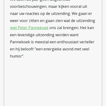
sinds 2020 heeft Koch
voorbeschouwingen, maar kijken vooral uit
prostaatkanker onder de leden en
naar uw reacties op de uitzending. We gaan er
sindsdien zijn er vijf romans van
weer voor zitten en gaan zien wat de uitzending
hem uitgekomen. En hij is nog
met Peter Pannekoek
ons zal brengen. Het kan
hard aan het werk aan nieuwe
een levendige uitzending worden want
boeken. Griet op de Beeck zal
Pannekoek is meestal een enthousiast verteller
vanavond wellicht vragen of er
en hij belooft “een energieke avond met veel
enig verband zit tussen zijn ziekte
humor”.
en zijn arbeidsdrift. Het zou
zomaar kunnen: als een mens
ineens niet meer zeker is van de
uiterste houdbaarheidsdatum en
nog barst van de ideeën, ja, dan ga
je hard aan de slag. In een eerder
interview lezen we dat het eigenlijk