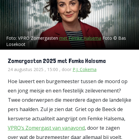
Foto:
VPRO Zomergasten
met Femke Halsema
Foto © Bas
Losekoot
Zomergasten 2025 met Femke Halsema
24 augustus 2025 , 15:00
, door
P.J. Cokema
Hoe laveert een burgemeester tussen de moord op
een jong meisje en een feestelijk zeilevenement?
Twee onderwerpen die meerdere dagen de landelijke
pers haalden. Zul je zien dat Griet op de Beeck de
kersverse actualiteit aangrijpt om Femke Halsema,
VPRO’s Zomergast van vanavond
, door te zagen
over wat de burgemeester daar allemaal bij voelt.