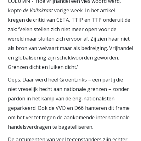
COLUMN - ‘Hoe vrijhandel een vies woord werd,’
misleiding van het publiek en maar
kopte
de Volkskrant
vorige week. In het artikel
al te vaak schadelijk voor mens en
kregen de critici van CETA, TTIP en TTP onderuit de
planeet handelt. Olie, pharma,
zak: ‘Velen stellen zich niet meer open voor de
voedsel, tech; ze naaien je waar je
wereld maar sluiten zich ervoor af. Zij zien haar niet
bij staat. Ik leerde ooit dat
als bron van welvaart maar als bedreiging. Vrijhandel
bedrijven amoreel zijn.
en globalisering zijn scheldwoorden geworden.
Ammehoela. Multinationals zijn
Grenzen dicht en luiken dicht.’
entiteiten die voornamelijk
Oeps. Daar werd heel GroenLinks – een partij die
immoreel handelen.
niet vreselijk hecht aan nationale grenzen – zonder
Monsterbedrijven.
pardon in het kamp van de eng-nationalisten
geparkeerd. Ook de VVD en D66 hanteren dit frame
om het verzet tegen de aankomende internationale
handelsverdragen te bagatelliseren.
De argumenten van veel tegenstanders zijn echter