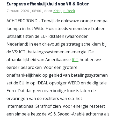
Europese afhankelijkheid van VS & Qatar
binnenvaart heeft o.a. geleid tot Tweede
7 maart 2026 , 08:00
, door
Krispijn Beek
Kamervragen. Mijn artikelen over de soort
ACHTERGROND - Terwijl de doldwaze oranje oempa
duurzame energie die de rijksoverheid inkoopt
loempa in het Witte Huis steeds vreemdere fratsen
waren voor WISE reden om vervolgonderzoek
uithaalt zitten de EU-lidstaten (waaronder
te doen, wat eind 2013 tot een voorpagina
Nederland) in een drievoudige strategische klem bij
artikel in De Volkskrant leidde.
de VS: ICT, betalingssystemen en energie. De
afhankelijkheid van Amerikaanse
Ik heb een achtergrond als milieu-econoom en
ICT
hebben we
eerder besproken. Voor een grotere
heb zowel bij de overheid, in het bedrijfsleven
onafhankelijkheid op gebied van betalingssystemen
en bij de Tweede Kamerfractie van GroenLinks
zet de EU in op IDEAL opvolger WERO en de digitale
gewerkt. Momenteel werk ik voor de provincie
Euro. Dat dat geen overbodige luxe is laten de
Zuid-Holland. Bijdragen aan Sargasso zijn op
ervaringen van de rechters van o.a. het
persoonlijke titel.
Internationaal Strafhof zien. Voor energie resteert
Je kan me ook volgen op
Sargasso's Mastodon
een simpele keus: de VS & Saoedi-Arabië achterna als
instance
.