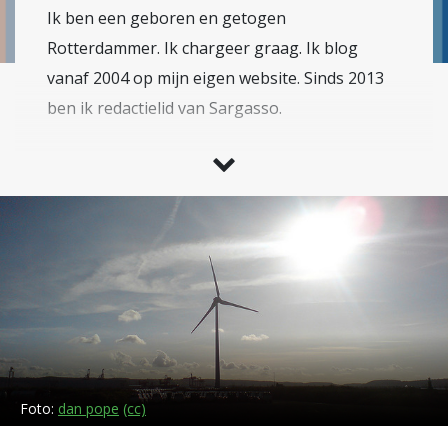
Ik ben een geboren en getogen
Rotterdammer. Ik chargeer graag. Ik blog
vanaf 2004 op mijn eigen website. Sinds 2013
ben ik redactielid van Sargasso.
Voor Sargasso schrijf ik over duurzame
ontwikkeling. Onderwerpen die ik behandel
variëren van de emissies van ontgassen door
de binnenvaart (lang lopende serie), duurzaam
bouwen en duurzame energie. In dat laatste
kader het ik een aantal jaar artikelen van Craig
Morris over de Duitse Energiewende vertaald,
uiteraard met toestemming van de auteur.
Foto:
dan pope
(cc)
De serie over emissies van ontgassen door de