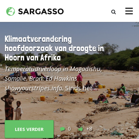
Klimaatverandering
hoofdoorzaak van droogte in
Hoorn van Afrika
Temperatuurverloop in Mogadishu,
Somalië. Bron: Ed Hawkins
showyourstripes.info.
Sinds het
najaar van 2020 heeft de Hoorn
van Afrika te kampen met ernstige
droogte. Dat leidt tot onder meer
misoogsten en veesterfte,
0
+8
LEES VERDER
ondervoeding,