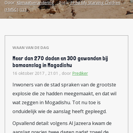
Door:
Klimaatverandering
Foto:
Feed My Starving Children
vluchtelingenstromen en
(FMSC)
(cc)
oplopende conflicten. De regio is
een van de armste ter wereld en
bijzonder kwetsbaar voor extreem
weer en klimaatverandering, onder
WAAN VAN DE DAG
meer omdat een aanzienlijk deel
Meer dan 270 doden en 300 gewonden bij
van de bevolking leeft als
bomaanslag in Mogadishu
kleinschalige boer of als
16 oktober 2017 , 21:01
, door
Prediker
nomadische veehouder. Eind april
Inwoners van de stad spraken van de grootste
publiceerde World Weather
explosie die ze hadden meegemaakt, en dat wil
Attribution (WWA) een attributie-
wat zeggen in Mogadishu. Tot nu toe is
onderzoek naar de droogte.
onduidelijk wie de aanslag heeft gepleegd.
Negentien onderzoekers uit zeven
Opvallend detail: volgens Al Jazeera kwam de
landen werkten mee aan dit
aanslag precies twee dagen nadat zowel de