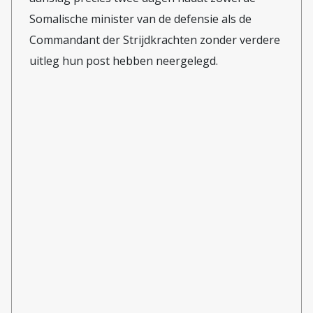
onderzoek. Vanuit Nederland
Somalische minister van de defensie als de
waren er bijdragen van het KNMI,
Commandant der Strijdkrachten zonder verdere
de universiteiten van Utrecht en
uitleg hun post hebben neergelegd.
Twente en het Rode Kruis
Klimaatcentrum in Den Haag. WWA
is in 2014 opgericht met als doel
om relatief snel uitspraken te
kunnen doen over een eventuele
menselijke invloed op
klimaatgerelateerde rampen. Er is
een vaste procedure ontwikkeld
om dit soort onderzoek uit te
voeren. Het resultaat van de studie
is schokkend: de extreme droogte
is grotendeels toe te schrijven aan