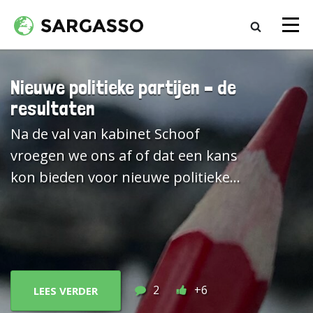
Nieuwe politieke partijen – de
resultaten
Na de val van kabinet Schoof
vroegen we ons af of dat een kans
kon bieden voor nieuwe politieke
partijen. Sargasso speurt sinds
2012 bij elke Tweede
Kamervekiezing naar zulke
partijen. Ook bij de afgelopen
verkiezingen deden weer een
2
+6
LEES VERDER
aantal nieuwkomers mee. Nu de