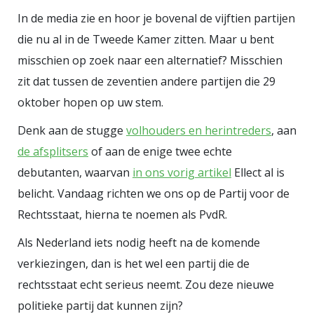
meededen. Deze keer deden twaalf
In de media zie en hoor je bovenal de vijftien partijen
‘nieuwelingen’ een gooi naar het
die nu al in de Tweede Kamer zitten. Maar u bent
Haagse pluche. Ze trokken
misschien op zoek naar een alternatief? Misschien
gezamenlijk 262.041 stemmen,
zit dat tussen de zeventien andere partijen die 29
goed voor 3,7 zetels. 50PLUS is in
oktober hopen op uw stem.
deze categorie de grote winnaar en
Denk aan de stugge
volhouders en herintreders
, aan
is met 2 zetels terug van weg
de afsplitsers
of aan de enige twee echte
geweest. Van links naar rechts:
debutanten, waarvan
in ons vorig artikel
Ellect al is
50PLus, BIJ1, BVNL, VvD (Vrede
belicht. Vandaag richten we ons op de Partij voor de
voor Dieren), PP (Piratenpartij),
Rechtsstaat, hierna te noemen als PvdR.
FNP (Friese Nationale Partij), LP
Als Nederland iets nodig heeft na de komende
(Libertaire Partij), NL Pj (NL Plan),
verkiezingen, dan is het wel een partij die de
VV (Vrij Verbond), Ellect, PvdR
rechtsstaat echt serieus neemt. Zou deze nieuwe
(Partij voor de Rechtsstaat). Vooral
politieke partij dat kunnen zijn?
in de grote steden zijn veel