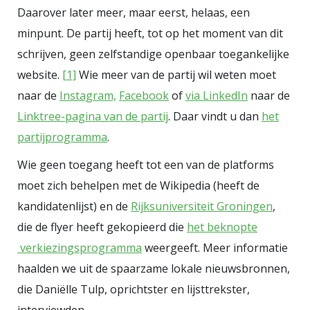
Daarover later meer, maar eerst, helaas, een
stemmen naar de ‘nieuwelingen’
minpunt. De partij heeft, tot op het moment van dit
gegaan. Hier de tien gemeenten
schrijven, geen zelfstandige openbaar toegankelijke
die de meeste stemmen noteerden
website.
[1]
Wie meer van de partij wil weten moet
voor de twaalf nieuwe partijen. Dat
naar de
Instagram,
Facebook
of
via LinkedIn
naar de
er elders in het land minder
Linktree-pagina van de partij
. Daar vindt u dan
het
stemmen naar deze partijen
partijprogramma
.
gingen had deels te maken met
Wie geen toegang heeft tot een van de platforms
het gegeven dat niet alle
moet zich behelpen met de Wikipedia (heeft de
nieuwelingen in elke kieskring
kandidatenlijst) en de
Rijksuniversiteit Groningen
,
vertegenwoordigd waren. Hier het
die de flyer heeft gekopieerd die
het beknopte
totaal aantal stemmen per
verkiezingsprogramma
weergeeft. Meer informatie
kieskring (klik voor groter beeld).
haalden we uit de spaarzame lokale nieuwsbronnen,
In deze grafiek zijn kieskring 20
die Daniëlle Tulp, oprichtster en lijsttrekster,
(Bonaire, Saba en St. Eustatius) en