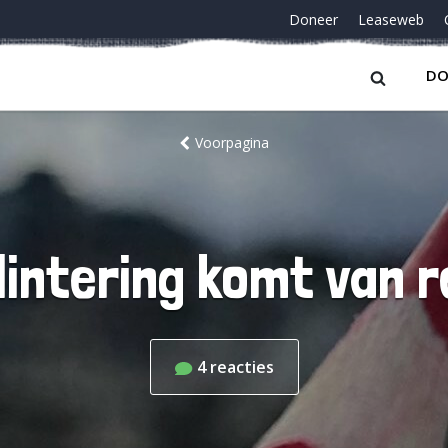
Doneer
Leaseweb
DO
Voorpagina
lintering komt van r
4
reacties