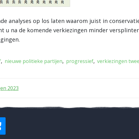
e analyses op los laten waarom juist in conservati
t u na de komende verkiezingen minder versplinteri
gingen.
f
nieuwe politieke partijen
progressief
verkiezingen twe
en 2023