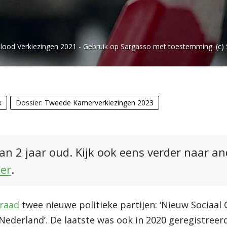
lood Verkiezingen 2021 - Gebruik op Sargasso met toestemming. (c)
k
Dossier:
Tweede Kamerverkiezingen 2023
an 2 jaar oud. Kijk ook eens verder naar a
ier
.
sraad
twee nieuwe politieke partijen: ‘Nieuw Sociaal 
j Nederland’. De laatste was ook in 2020 geregistree