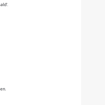
ald’.
len.