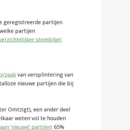
e geregistreerde partijen
welke partijen
verzichtelijker stembiljet
orzaak
van versplintering van
alloze nieuwe partijen die bij
eter Omtzigt), een ander deel
 elkaar weten vol te houden
aan ‘nieuwe’ partijen
: 65%