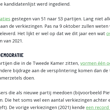
 kandidatenlijst werd ingediend.
aties
gestegen van 51 naar 53 partijen. Lang niet all
an de verkiezingen. Pas na 9 oktober zullen weten 
leverd. Het lijkt er wel op dat we dit jaar een wat
o
en van 2021.
DEMOCRATIE
artijen die in de Tweede Kamer zitten,
vormen één o
andere bijdrage aan de versplintering komen dan de t
amerzetels doen.
tsers die als nieuwe partij meedoen (bijvoorbeeld Pi
en. Die het soms wel een aantal verkiezingen achter
eeft). De vorige verkiezingen (2021) kende
een record 