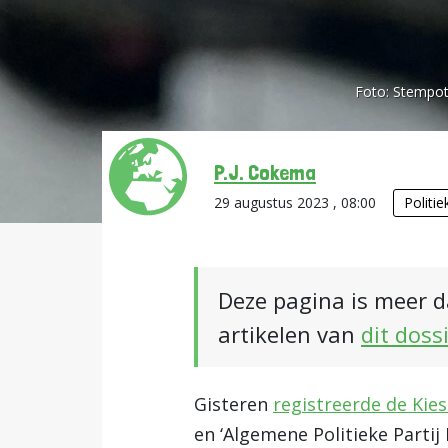
Foto:
Stempot
P.J. Cokema
29 augustus 2023 , 08:00
Politie
Deze pagina is meer d
artikelen van
dit doss
Gisteren
registreerde de Kie
en ‘Algemene Politieke Parti