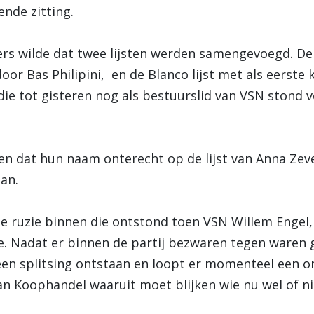
nde zitting.
s wilde dat twee lijsten werden samengevoegd. De li
or Bas Philipini, en de Blanco lijst met als eerste ka
die tot gisteren nog als bestuurslid van VSN stond 
n dat hun naam onterecht op de lijst van Anna Zeve
aan.
kse ruzie binnen die ontstond toen VSN Willem Engel
te. Nadat er binnen de partij bezwaren tegen waren g
n een splitsing ontstaan en loopt er momenteel een 
van Koophandel waaruit moet blijken wie nu wel of n