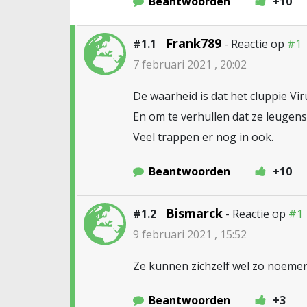
Beantwoorden
+10
Frank789
#1.1
- Reactie op
#1
7 februari 2021 , 20:02
De waarheid is dat het cluppie Vi
En om te verhullen dat ze leugen
Veel trappen er nog in ook.
Beantwoorden
+10
Bismarck
#1.2
- Reactie op
#1
9 februari 2021 , 15:52
Ze kunnen zichzelf wel zo noemen
Beantwoorden
+3