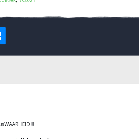
politiek
tk2021
rusWAARHEID !!!