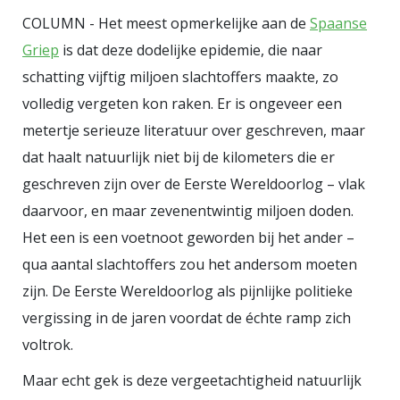
huis van de drie beren: de pap die
COLUMN - Het meest opmerkelijke aan de
Spaanse
ze daar jat, wil ze niet te heet en
Griep
is dat deze dodelijke epidemie, die naar
niet te koud hebben, maar zo net
schatting vijftig miljoen slachtoffers maakte, zo
ertussenin; het bed waarin ze zich
volledig vergeten kon raken. Er is ongeveer een
wurmt, niet te klein en niet te
metertje serieuze literatuur over geschreven, maar
groot, maar zo net ertussenin.
dat haalt natuurlijk niet bij de kilometers die er
geschreven zijn over de Eerste Wereldoorlog – vlak
daarvoor, en maar zevenentwintig miljoen doden.
Het een is een voetnoot geworden bij het ander –
qua aantal slachtoffers zou het andersom moeten
zijn. De Eerste Wereldoorlog als pijnlijke politieke
vergissing in de jaren voordat de échte ramp zich
voltrok.
Maar echt gek is deze vergeetachtigheid natuurlijk