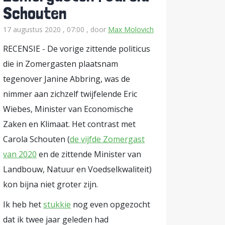
Schouten
17 augustus 2020 , 07:00
, door
Max Molovich
RECENSIE - De vorige zittende politicus
die in Zomergasten plaatsnam
tegenover Janine Abbring, was de
nimmer aan zichzelf twijfelende Eric
Wiebes, Minister van Economische
Zaken en Klimaat. Het contrast met
Carola Schouten (
de vijfde Zomergast
van 2020
en de zittende Minister van
Landbouw, Natuur en Voedselkwaliteit)
kon bijna niet groter zijn.
Ik heb het
stukkie
nog even opgezocht
dat ik twee jaar geleden had