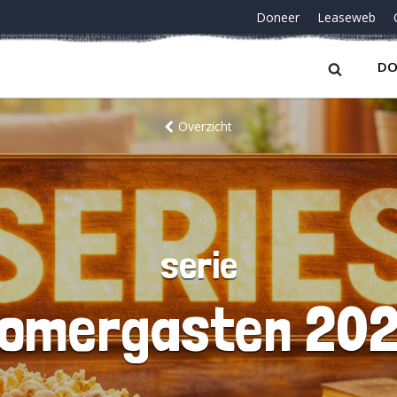
Doneer
Leaseweb
DO
Overzicht
serie
omergasten 20