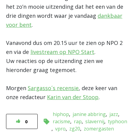
het zo’n mooie uitzending dat het een van de
drie dingen wordt waar je vandaag
dankbaar
voor bent
.
Vanavond dus om 20.15 uur te zien op NPO 2
en via de
livestream op NPO Start
.
Uw reacties op de uitzending zien we
hieronder graag tegemoet.
Morgen
Sargasso´s recensie
, deze keer van
onze redacteur
Karin van der Stoop
.
hiphop
janine abbring
jazz
racisme
rap
slavernij
typhoon
0
vpro
zg20
zomergasten