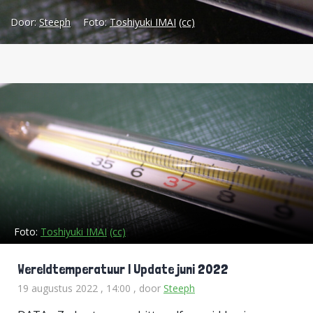
houden van hun data. Afijn, hier de
Door:
Steeph
Foto:
Toshiyuki IMAI
(cc)
allerlaatste
wereldtemperatuurgrafiek:
Foto:
Toshiyuki IMAI
(cc)
Wereldtemperatuur | Update juni 2022
19 augustus 2022 , 14:00
, door
Steeph