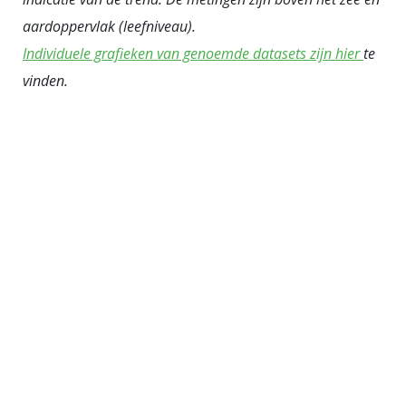
aardoppervlak (leefniveau).
Individuele grafieken van genoemde datasets zijn hier
te
vinden.