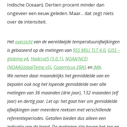
Indische Oceaan). Dertien procent minder dan
ongeveer een eeuw geleden. Maar… dat zegt niets
over de intensiteit.
Het
overzicht
van de wereldwijde temperatuurafwijkingen
is gebaseerd op de metingen van
RSS MSU TLT 4.0
,
GISS –
gistemp v4
,
Hadcrut5 (5.0.1)
,
NOAA/NCEI
(NOAAGlobalTemp v5)
,
Copernicus ERA5
en
JMA
.
We nemen daar maandelijks het gemiddelde van en
bepalen ook nog het lopende gemiddelde over alle
metingen van 36 maanden (drie jaar), 132 maanden (elf
jaar) en dertig jaar. Let op: het gaat hier om gemiddelde
afwijkingen over meerdere reeksen met verschillende
referentieperiodes. Getallen bieden dus alleen een
indicatie van de trend. De metingen zijn boven het zee en