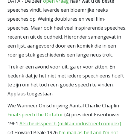
DATA - De zeer
open vraag
naar wat u de beste
naam in alle kranten komt te staan’
.
speeches vindt, leverde een bloemrijke reeks
speeches op. Weinig doublures en veel film-
speeches. Maar ook heel veel inspirerende speeches,
recent en uit de oudheid. Hieronder samengevat in
een lijst, aangevoerd door een komiek die in een
roerige stuk geschiedenis een lange neus trok.
Trek er een avond voor uit, ga er voor zitten. En
bedenk dat je het niet met iedere speech eens hoeft
te zijn om het toch een goede speech te vinden.
Applaus toegestaan.
Wie Wanneer Omschrijving Aantal Charlie Chaplin
Final speech the Dictator
(4) president Eisenhower
1961
Afscheidsspeech (militair industrieel complex)
(2) Howard Beale 1976
I’m mad as hell and I’m not