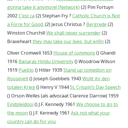
gonna take it anymore! (Network)
(2) Pim Fortuyn
2002
C’est ca
(2) Stephan Fry ?
Catholic Church is Not
a Force for Good.
(2) Jezus Christus ?
Bergrede
(2)
Winston Churchill
We shall never surrender
(2)
Braveheart
they may take our lives, but enfin
(2)
Oliver Cromwell 1653
House of commons
() Ghandi
1916
Banaras Hindu University
() Woodrow Wilson
1919
Pueblo
() Hitler 1939
Stand up comedion on
Roosevelt
() Joseph Goebbels 1943
Wollt ihr den
totalen Krieg
() Henry V 1944
St. Crispin’s Day Speech
() Orson Welles (als advocaat Clarence Darrow) 1959
Eindpleidooi
() J.F. Kennedy 1961
We choose to go to
the moon
() J.F. Kennedy 1961
Ask not what your
country can do for you