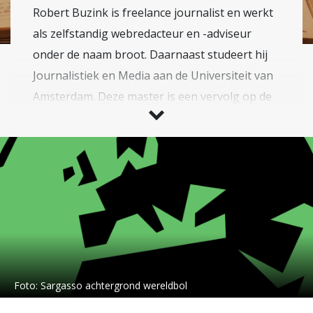
Robert Buzink is freelance journalist en werkt
als zelfstandig webredacteur en -adviseur
onder de naam broot. Daarnaast studeert hij
Journalistiek en Media aan de Universiteit van
Amsterdam. Deze master is een vervolg op de
bachelor en master Cultuur- en
Wetenschapsstudies die hij afrondde aan de
Universiteit Maastricht. Buzink heeft een
brede interesse en houdt zich onder andere
bezig met de wisselwerking tussen media,
wetenschap en maatschappij.
Foto:
Sargasso achtergrond wereldbol