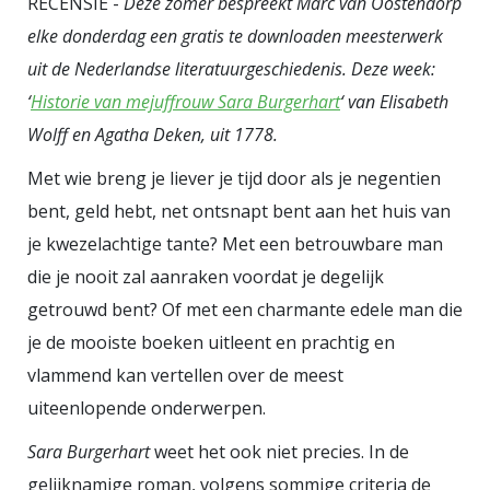
RECENSIE -
Deze zomer bespreekt Marc van Oostendorp
we dat ook gelijk gehad:
Lof der
elke donderdag een gratis te downloaden meesterwerk
botheid
is een bundel
uit de Nederlandse literatuurgeschiedenis. Deze week:
ongepubliceerde lezingen en in
‘
Historie van mejuffrouw Sara Burgerhart
‘
van Elisabeth
ontoegankelijke tijdschriften
Wolff en Agatha Deken, uit 1778.
gepubliceerde artikelen. Weliswaar
zijn er voldoende terugkerende
Met wie breng je liever je tijd door als je negentien
motieven om het geheel meer te
bent, geld hebt, net ontsnapt bent aan het huis van
je kwezelachtige tante? Met een betrouwbare man
maken dan de som der delen, maar
die je nooit zal aanraken voordat je degelijk
de waarheid gebiedt te zeggen dat
getrouwd bent? Of met een charmante edele man die
het soms een wat onaffe indruk
je de mooiste boeken uitleent en prachtig en
maakt. Zo is er een hoofdstuk dat
vlammend kan vertellen over de meest
zou moeten gaan over de
uiteenlopende onderwerpen.
memoires van Jan Francken, de
knecht van Johan van
Sara Burgerhart
weet het ook niet precies. In de
Oldenbarnevelt, maar in feite gaat
gelijknamige roman, volgens sommige criteria de