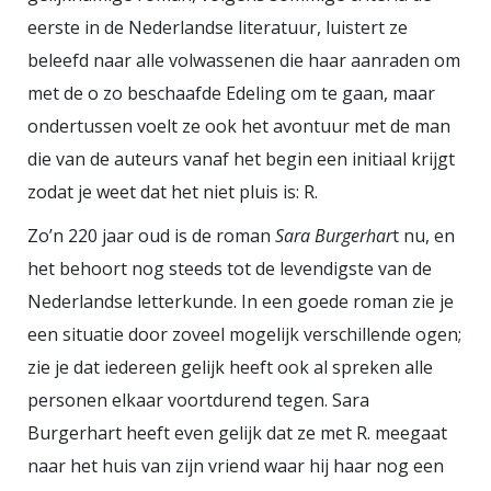
over de carrière en ondergang van
eerste in de Nederlandse literatuur, luistert ze
die laatste. Juist als je denkt "mooi,
beleefd naar alle volwassenen die haar aanraden om
met de o zo beschaafde Edeling om te gaan, maar
ik begrijp de context, nu wil ik
ondertussen voelt ze ook het avontuur met de man
weten wat die Francken te melden
die van de auteurs vanaf het begin een initiaal krijgt
heeft over de raadspensionaris",
zodat je weet dat het niet pluis is: R.
breekt het hoofdstuk af. Uit de
verantwoording blijkt dan dat het
Zo’n 220 jaar oud is de roman
Sara Burgerhar
t nu, en
de inleiding is geweest bij Thomas
het behoort nog steeds tot de levendigste van de
Rosenbooms hertaling van
Nederlandse letterkunde. In een goede roman zie je
Franckens herinneringen aan Van
een situatie door zoveel mogelijk verschillende ogen;
Oldenbarnevelt.
zie je dat iedereen gelijk heeft ook al spreken alle
personen elkaar voortdurend tegen. Sara
Burgerhart heeft even gelijk dat ze met R. meegaat
naar het huis van zijn vriend waar hij haar nog een