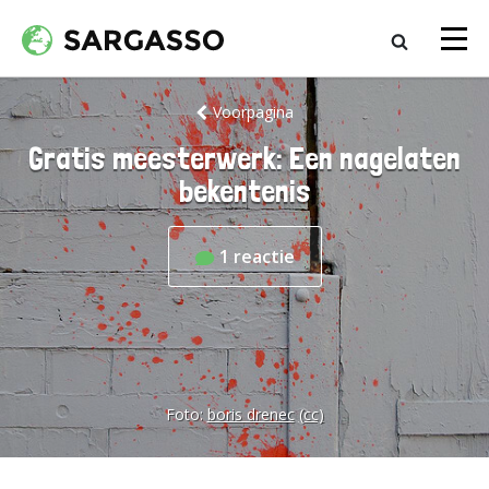
Voorpagina
Gratis meesterwerk: Een nagelaten
bekentenis
1
reactie
Foto:
boris drenec
(cc)