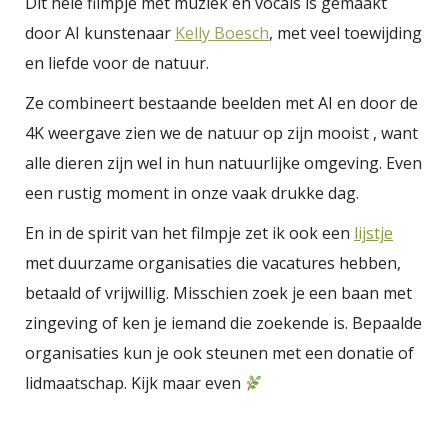
Dit hele filmpje met muziek en vocals is gemaakt
wereld niet meer uit, dus kunnen
door AI kunstenaar
Kelly Boesch
, met veel toewijding
we het beter hergebruiken. Aldus
en liefde voor de natuur.
een beknopte weergave van de
filosofie van Cracking Art. En zo
Ze combineert bestaande beelden met AI en door de
zenden zij hun dieren de wereld in.
4K weergave zien we de natuur op zijn mooist , want
Pinguïns Waarom eten we eigenlijk
alle dieren zijn wel in hun natuurlijke omgeving. Even
geen pinguïns? Ze schijnen erg
een rustig moment in onze vaak drukke dag.
goed te zijn voor de biodiversiteit
En in de spirit van het filmpje zet ik ook een
lijstje
dankzij hun (let op!)
met duurzame organisaties die vacatures hebben,
stikstofproductie. Dat zou volgens
betaald of vrijwillig. Misschien zoek je een baan met
een in 2019 gepubliceerd
zingeving of ken je iemand die zoekende is. Bepaalde
onderzoek het geval zijn op de
organisaties kun je ook steunen met een donatie of
(nog) ijskoude Antartica. Een
lidmaatschap. Kijk maar even
poolonderzoeker van de
Rijksuniversiteit Groningen keek er