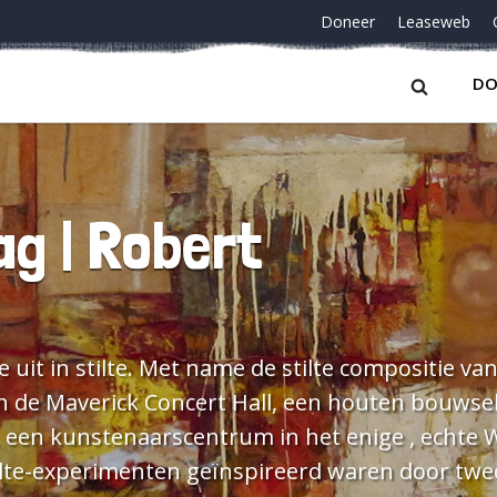
Doneer
Leaseweb
DO
ag | Robert
it in stilte. Met name de stilte compositie va
in de Maverick Concert Hall, een houten bouwse
, een kunstenaarscentrum in het enige , echte 
tilte-experimenten geïnspireerd waren door twe