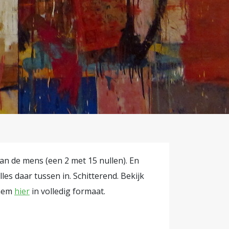
niversiteit.
 van de
obert
 piece came
", terug te
italiseerde
(abstract-
an de mens (een 2 met 15 nullen). En
lles daar tussen in. Schitterend. Bekijk
hem
hier
in volledig formaat.