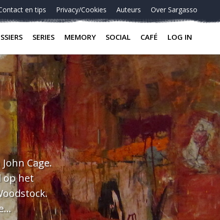
Contact en tips
Privacy/Cookies
Auteurs
Over Sargasso
SSIERS
SERIES
MEMORY
SOCIAL
CAFÉ
LOG IN
n John Cage.
l op het
Woodstock.
e