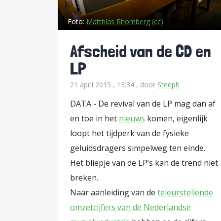
Foto:
Matthias Rhomberg
(cc)
Afscheid van de CD en
LP
21 april 2015 , 13:34
, door
Steeph
DATA - De revival van de LP mag dan af
en toe in het
nieuws
komen, eigenlijk
loopt het tijdperk van de fysieke
geluidsdragers simpelweg ten einde.
Het bliepje van de LP’s kan de trend niet
breken.
Naar aanleiding van de
teleurstellende
omzetcijfers van de Nederlandse