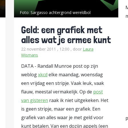
M
Foto:
Sargasso achtergrond wereldbol
m
Geld: een grafiek met
alles wat je ermee kunt
22 november 2011 , 12:00
, door
Laura
Wismans
DATA - Randall Munroe post op zijn
weblog
xkcd
elke maandag, woensdag
een vrijdag een stripje. Vaak leuk, vaak
flauw, meestal vermakelijk. Op de
post
van gisteren
raak ik niet uitgekeken. Het
is geen stripje, maar een grafiek. Een
grafiek van alles waar je met geld voor
p
kunt betalen. Van een dozijn appels (een