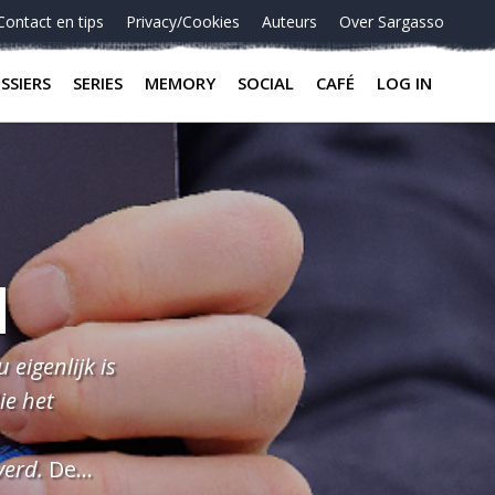
Contact en tips
Privacy/Cookies
Auteurs
Over Sargasso
SSIERS
SERIES
MEMORY
SOCIAL
CAFÉ
LOG IN
d
eigenlijk is
ie het
verd.
De