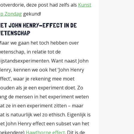
otverdorie, deze post had zelfs als
Kunst
ing van de
op Zondag
gekund!
nt om eens
HET JOHN HENRY-EFFECT IN DE
leverd? Is
WETENSCHAP
 die daar
aar we gaan het toch hebben over
veranderd?
etenschap, in relatie tot de
 de
ijstandsexperimenten. Want naast John
 In dit
enry, kennen we ook het ‘John Henry
 concrete,
ffect’, waar je rekening mee moet
 gaan we in
ouden als je een experiment doet. Zo
eleid, iets
ang de mensen in het experiment weten
eid wordt
at ze in een experiment zitten – maar
terventies
at is natuurlijk wel zo ethisch. Eigenlijk is
willekeurig
et John Henry effect een subset van het
n het
bekendere)
Hawthorne effect
. Dit is de