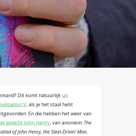
atiewet in
orgdheid en
 de wet te
fectief zou
n daarom
ertrouwen
eden was,
tot betere
rticipatie.
ie van SZW
emand? Dit komt natuurlijk
uit
eken (zie
ivilization V
, als je het staal hebt
eriment dan
itgevonden. En die hebben het weer van
egen,
et gedicht John Henry
, van anoniem:
The
utje een
allad of John Henry, the Steel-Drivin’ Man.
os et al.,