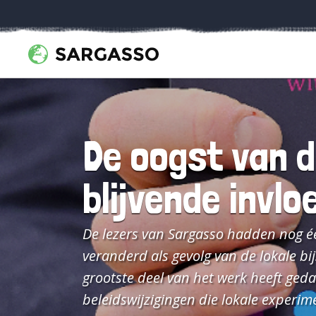
De oogst van 
blijvende invlo
De lezers van Sargasso hadden nog éé
veranderd als gevolg van de lokale bi
grootste deel van het werk heeft ged
beleidswijzigingen die lokale experi