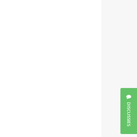
gie toe,
e aan
d. Maatwerk
egisseur
htigde
tten.
n de
op andere
ze
DISCUSSIES
gekozen om
 werk in te