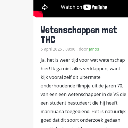
2023).
Direct en indirect
De afron
effecten, liggen inmiddels enkele
terug te blikken en de vraag te st
Wetenschappen met
er, naast de verzamelde kennis en 
THC
uit volgden (zie o.a. Edzes et al., 2
5 april 2025 , 08:00
, door
Janos
Of, iets directer: zijn alle rapport
waardevolle elementen uit het de ex
Ja, het is weer tijd voor wat wetenschap
artikel kijken we eerst bij de zes
hier! Ik ga niet alles verklappen, want
direct van de experimenten afgelei
kijk vooral zelf dit uitermate
onderhoudende filmpje uit de jaren 70,
op de vraag in hoeverre de experimen
van een een wetenschapper in de VS die
hebben veranderd in hoe er meer i
een student bestudeert die hij heeft
gekeken. Daarbij kijken we zowel na
marihuana toegediend. Het is natuurlijk
Hoe waren de experimenten ook al 
goed dat dit soort onderzoek gedaan
onderverdeeld in verschillende gro