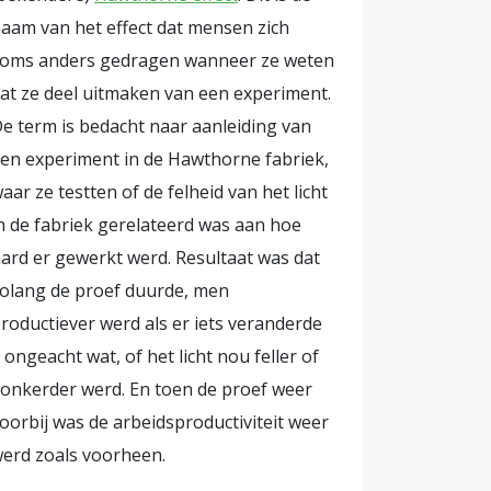
aam van het effect dat mensen zich
 was de
oms anders gedragen wanneer ze weten
maat en
at ze deel uitmaken van een experiment.
e term is bedacht naar aanleiding van
e
en experiment in de Hawthorne fabriek,
akten
aar ze testten of de felheid van het licht
e met extra
n de fabriek gerelateerd was aan hoe
 van de
ard er gewerkt werd. Resultaat was dat
n
olang de proef duurde, men
 de
roductiever werd als er iets veranderde
andere
 ongeacht wat, of het licht nou feller of
igden
onkerder werd. En toen de proef weer
experiment,
oorbij was de arbeidsproductiviteit weer
den zelf
erd zoals voorheen.
of regelen)