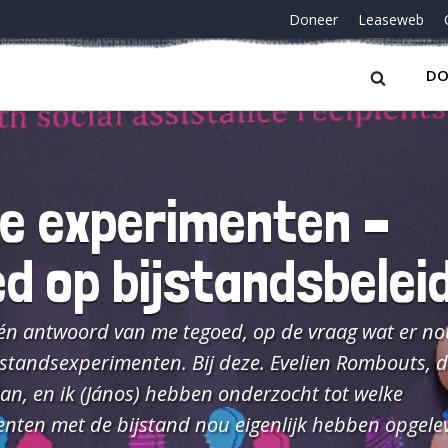
Doneer
Leaseweb
DO
de experimenten –
ed op bijstandsbelei
n antwoord van me tegoed, op de vraag wat er nou 
jstandsexperimenten. Bij deze. Evelien Rombouts, d
aan, en ik (János) hebben onderzocht tot welke
menten met de bijstand nou eigenlijk hebben opgele