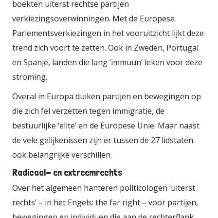
boekten uiterst rechtse partijen
tegenstander van de grondwet -
verkiezingsoverwinningen. Met de Europese
had het thema geagendeerd. De
Parlementsverkiezingen in het vooruitzicht lijkt deze
uitslag kwam hard aan. Ruim 61
trend zich voort te zetten. Ook in Zweden, Portugal
procent van de kiezers wees de
en Spanje, landen die lang ‘immuun’ leken voor deze
Europese Grondwet af. Toenmalig
stroming.
premier Jan Peter Balkenende
Overal in Europa duiken partijen en bewegingen op
(CDA) trok het zich niet aan. Het
die zich fel verzetten tegen immigratie, de
was aan de politiek om de
bestuurlijke ‘elite’ en de Europese Unie. Maar naast
bevolking beter bij Europa te
de vele gelijkenissen zijn er tussen de 27 lidstaten
betrekken. Maar wie is ‘de’ politiek?
ook belangrijke verschillen.
Wie is er verantwoordelijk voor om
Radicaal- en extreemrechts
burgers bij te spijkeren? Daarover
Over het algemeen hanteren politicologen ‘uiterst
is wel iets geregeld. Zo is het
rechts’ – in het Engels: the far right – voor partijen,
ministerie van Buitenlandse Zaken
bewegingen en individuen die aan de rechterflank