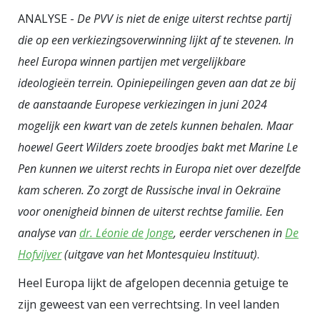
behelpen met Europa. Zes weken
ANALYSE -
De PVV is niet de enige uiterst rechtse partij
voor het referendum over de
die op een verkiezings­overwinning lijkt af te stevenen. In
Europese Grondwet in 2005
heel Europa winnen partijen met vergelijkbare
informeerde ik bij de
ideologieën terrein. Opiniepeilingen geven aan dat ze bij
Rijksvoorlichtingsdienst wanneer
de aanstaande Europese verkiezingen in juni 2024
de campagne zou beginnen om
mogelijk een kwart van de zetels kunnen behalen. Maar
kiezers naar de stembus te lokken.
hoewel Geert Wilders zoete broodjes bakt met Marine Le
‘Als jullie journalisten erover
Pen kunnen we uiterst rechts in Europa niet over dezelfde
beginnen. Een week of drie voor
kam scheren. Zo zorgt de Russische inval in Oekraïne
het referendum,’ was het
voor onenigheid binnen de uiterst rechtse familie. Een
antwoord. Uiteindelijk was de
analyse van
dr. Léonie de Jonge
, eerder verschenen in
De
opkomst met 63,3 procent niet
Hofvijver
(uitgave van het Montesquieu Instituut)
.
eens slecht. Onder meer
Heel Europa lijkt de afgelopen decennia getuige te
toenmalig
Volkskrant
- en
Buitenhof
-
zijn geweest van een verrechtsing. In veel landen
columnist Ronald Plasterk –