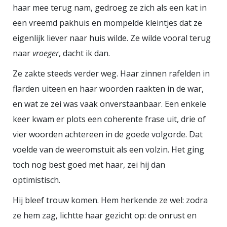
haar mee terug nam, gedroeg ze zich als een kat in
wenselijk is en praktisch haalbaar,
een vreemd pakhuis en mompelde kleintjes dat ze
kan morele stress veroorzaken
eigenlijk liever naar huis wilde. Ze wilde vooral terug
Mensen met dementie kunnen
naar
vroeger
, dacht ik dan.
zich daarnaast afvragen of ze het
Ze zakte steeds verder weg. Haar zinnen rafelden in
prettig vinden dat hun naaste
flarden uiteen en haar woorden raakten in de war,
extra zorg op zich neemt, omdat
en wat ze zei was vaak onverstaanbaar. Een enkele
dit hen in de relatie kwetsbaarder
keer kwam er plots een coherente frase uit, drie of
kan maken (Schermer, 2004). Voor
vier woorden achtereen in de goede volgorde. Dat
zorgprofessionals geldt dat zij
voelde van de weeromstuit als een volzin. Het ging
steeds vaker worstelen met de
toch nog best goed met haar, zei hij dan
vraag welke taken zij nog kunnen
optimistisch.
uitvoeren gezien het toenemende
personeelstekort en welke taken
Hij bleef trouw komen. Hem herkende ze wel: zodra
zij van familie mogen verwachten.
ze hem zag, lichtte haar gezicht op: de onrust en