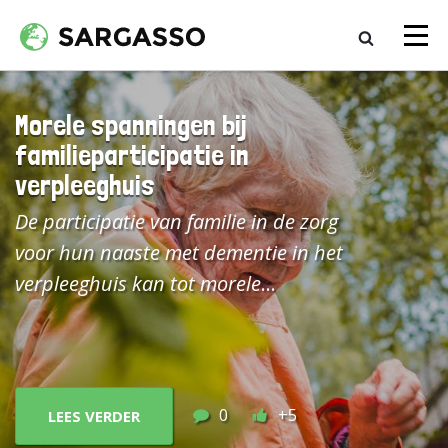
Morele spanningen bij
familieparticipatie in
verpleeghuis
De participatie van familie in de zorg
voor hun naaste met dementie in het
verpleeghuis kan tot morele
spanningen en onzekerheden leiden.
Zorgethicus Nina Hovenga laat zien
welke dat zijn en wijst op het belang
van voortdurende dialoog hierove
r.
0
+5
LEES VERDER
De zorg voor mensen met