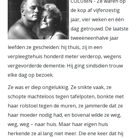
COLUMN -
Ze waren op
al., 2019). Tegelijkertijd brengt deze
de kop af vijfenzestig
beleidsontwikkeling morele
jaar, vier weken en één
spanningen en onzekerheden met
dag getrouwd. De laatste
zich mee voor alle betrokkenen. Zo
tweeëneenhalve jaar
kan de toegenomen druk op
leefden ze gescheiden: hij thuis, zij in een
familie om meer zorg te verlenen
verpleegtehuis honderd meter verderop, wegens
leiden tot overbelasting en
vergevorderde dementie. Hij ging sindsdien trouw
schuldgevoelens als zij niet aan
elke dag op bezoek.
deze verwachtingen kunnen
Ze was er diep ongelukkig. Ze snikte vaak, ze
voldoen. Ook is familie vaak
schopte machteloos tegen tafelpoten, bonkte met
onzeker over wat zij mogen
haar rolstoel tegen de muren, ze jammerde dat ze
verwachten van zorgprofessionals
haar moeder nodig had, en bovenal wilde ze weg,
en wat er precies van hen
weg, weg – naar huis. Maar haar eigen huis
verwacht wordt (Hovenga et al.,
herkende ze al lang niet meer. Die ene keer dat hij
2024). De spanning tussen wat