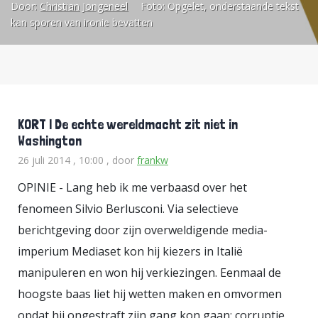
Door:
Christian Jongeneel
Foto:
Opgelet, onderstaande tekst
regering, waarin Silvio op de
kan sporen van ironie bevatten
achtergrond victorie kraait, heeft
opheffing van de sancties tegen
Rusland hoog op de agenda staan.
Dat kan geen toeval zijn. Vlad en
KORT | De echte wereldmacht zit niet in
Sil, die elkaar altijd al leuk vonden,
Washington
zijn het soort mannen dat via een
26 juli 2014 , 10:00
, door
frankw
malafide advocaat hun eindjes aan
OPINIE - Lang heb ik me verbaasd over het
elkaar knopen. Maar de consigliere
fenomeen Silvio Berlusconi. Via selectieve
zou in dit geval wel eens een
berichtgeving door zijn overweldigende media-
chirurg kunnen zijn. Een man die je
imperium Mediaset kon hij kiezers in Italië
met een mes bij je hoofd
manipuleren en won hij verkiezingen. Eenmaal de
vertrouwt - intiemer kan het bijna
hoogste baas liet hij wetten maken en omvormen
niet.
opdat hij ongestraft zijn gang kon gaan: corruptie,