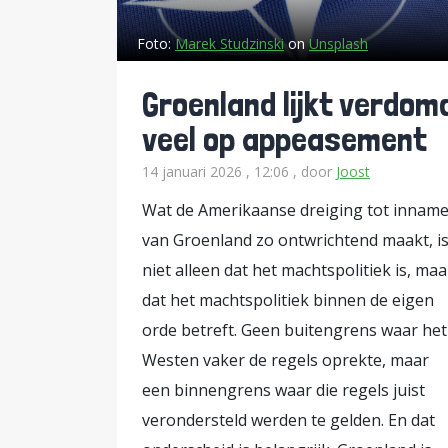
geconfronteerd met een duivels di
Foto:
Marek Studzinski
on
Unsplash
buigt. Hetzelfde geldt voor de Twe
als ‘een schending van het interna
Groenland lijkt verdom
(DENK, GroenLinks-PvdA, SP, PvdD e
veel op appeasement
pragmatisme is echter een valse tegenstelling. Het ‘principiële’
14 januari 2026 , 12:06
, door
Joost
ingewikkeld: de Amerikaanse sloopk
prullenbak verwezen en Iran is daa
Wat de Amerikaanse dreiging tot innam
Netanyahu een oorlog in laten romm
van Groenland zo ontwrichtend maakt, i
zonder exit-strategie. Wederom wa
niet alleen dat het machtspolitiek is, maa
dat het machtspolitiek binnen de eigen
vastgoedmagnaat Witkoff, de onde
orde betreft. Geen buitengrens waar het
meegenomen, zoals gebruikelijk is,
Westen vaker de regels oprekte, maar
moment dat een nucleair akkoord vo
een binnengrens waar die regels juist
Britse nationale veiligheidsadvise
verondersteld werden te gelden. En dat
Kushner en Witkoff Trump aan om e