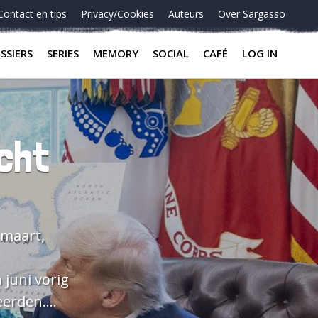
Contact en tips
Privacy/Cookies
Auteurs
Over Sargasso
SSIERS
SERIES
MEMORY
SOCIAL
CAFÉ
LOG IN
echt
 juni vorig
eerden.