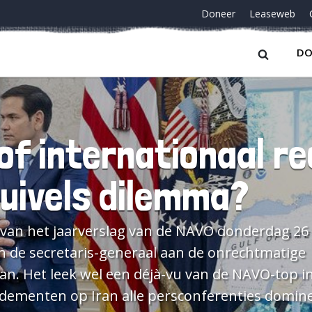
Doneer
Leaseweb
DO
of internationaal r
duivels dilemma?
an de secretaris-generaal aan de onrechtmatige
an. Het leek wel een déjà-vu van de NAVO-top in
dementen op Iran alle persconferenties domin