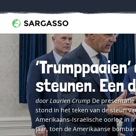
‘Trumppaaien’ 
steunen. Een 
door Laurien Crump
De presentatie van het jaarverslag van de NAVO donderdag 26 maart,
stond in het teken van de steun v
Amerikaans-Israëlische oorlog in Ir
jaar, toen de Amerikaanse bombar