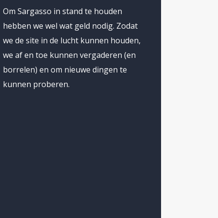
ontvlambare
Om Sargasso in stand te houden
hebben we wel wat geld nodig. Zodat
ede redenen
we de site in de lucht kunnen houden,
we af en toe kunnen vergaderen (en
nezuela,
borrelen) en om nieuwe dingen te
 stemmen
kunnen proberen.
 eigenlijk
 door
dagen
log in
d, Oekraïne
steun voor
 om de
 die na
voor de