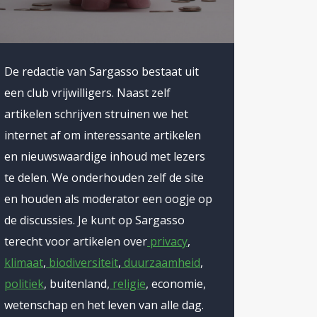
 Trump
eroordelen
steund
De redactie van Sargasso bestaat uit
principes en
een club vrijwilligers. Naast zelf
artikelen schrijven struinen we het
e
internet af om interessante artikelen
h door
en nieuwswaardige inhoud met lezers
plan, en
te delen. We onderhouden zelf de site
ndje,
en houden als moderator een oogje op
de discussies. Je kunt op Sargasso
p het
terecht voor artikelen over
privacy
,
– zoals de
klimaat
,
biodiversiteit
,
duurzaamheid
,
valen
politiek
, buitenland,
religie
, economie,
woners van
wetenschap en het leven van alle dag.