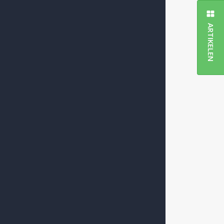
t
r meebuigen
ARTIKELEN
eiligen,
 NAVO lijkt
 tempo
Onze wereld
r Oekraïne
rumppaaien’
r ruimte
et niet
el verscheen
t aan het