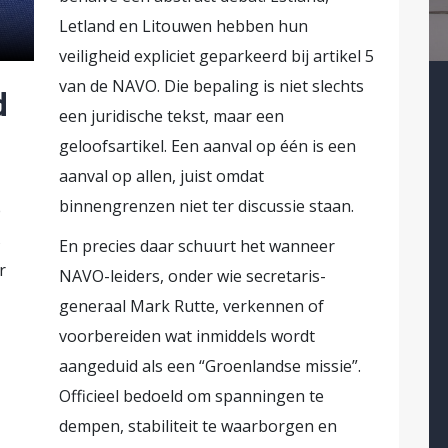
lemma en is hij bepaald niet de enige die voor
Letland en Litouwen hebben hun
ede Kamer: een motie om de oorlog in Iran te v
veiligheid expliciet geparkeerd bij artikel 5
tionaal recht’ werd alleen door de indieners ge
van de NAVO. Die bepaling is niet slechts
d
n Volt).[1] De geschetste tegenstelling tussen 
een juridische tekst, maar een
 perspectief is niet zo
geloofsartikel. Een aanval op één is een
aanval op allen, juist omdat
ogelpolitiek heeft internationaal recht naar d
binnengrenzen niet ter discussie staan.
r het zoveelste voorbeeld van. Trump heeft zic
e
elen zonder duidelijke doelstellingen, zonder 
s
En precies daar schuurt het wanneer
ren zijn schoonzoon Kushner en zijn zakenvrie
r
NAVO-leiders, onder wie secretaris-
rhandelaars. Ze hadden geen nucleaire experts
generaal Mark Rutte, verkennen of
 maar zeiden zich goed te hebben ‘ingelezen’. O
voorbereiden wat inmiddels wordt
lgens experts die ‘toevallig’ in de buurt waren 
aangeduid als een “Groenlandse missie”.
ur Jonathan Powell – binnen handbereik was, be
Officieel bedoeld om spanningen te
en oorlog te starten. Ondertussen zijn de in
dempen, stabiliteit te waarborgen en