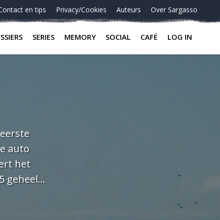
Contact en tips
Privacy/Cookies
Auteurs
Over Sargasso
SSIERS
SERIES
MEMORY
SOCIAL
CAFÉ
LOG IN
 eerste
we auto
ert het
25 geheel
punt. En