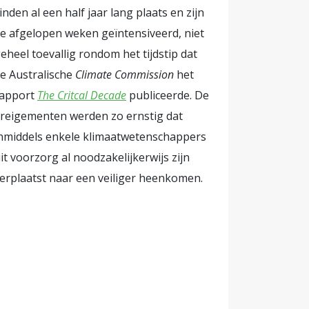
en. In juli
inden al een half jaar lang plaats en zijn
e afgelopen weken geïntensiveerd, niet
et voordeel
eheel toevallig rondom het tijdstip dat
 merkwaardig
e Australische
Climate Commission
het
tkennende
apport
The Critcal Decade
publiceerde. De
aar
reigementen werden zo ernstig dat
nmiddels enkele klimaatwetenschappers
 wel
it voorzorg al noodzakelijkerwijs zijn
t zich over
erplaatst naar een veiliger heenkomen.
 extreme
egt hij. De
iek.
It's