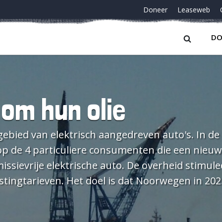
Doneer
Leaseweb
DO
 om hun olie
ebied van elektrisch aangedreven auto's. In de
 op de 4 particuliere consumenten die een nieu
sievrije elektrische auto. De overheid stimule
astingtarieven. Het doel is dat Noorwegen in 20
dag gestarte verkiezingscampagne voor de
mber bleek olie nog steeds een politiek strijd