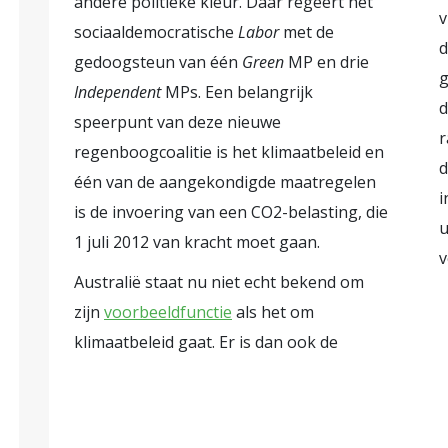
andere politieke kleur. Daar regeert het
aar dat zijn partij niet stopt met nieuwe boring
v
sociaaldemocratische
Labor
met de
aatste cijfers.
Klimaatopwarming
Ketil Solvik-Olsen van
d
gedoogsteun van één
Green
MP en drie
ouw van de olie- en gasproductie omdat dit in h
g
Independent
MPs. Een belangrijk
p de eerste plaats Rusland. De partij, die zich
d
speerpunt van deze nieuwe
t, vertegenwoordigt het klimaatopwarming on
r
regenboogcoalitie is het klimaatbeleid en
ylvi Listhaug is ook nog niet bereid gevonden h
d
één van de aangekondigde maatregelen
en te bespreken, zegt Bjørn Samset van het
i
is de invoering van een CO2-belasting, die
j heeft inmiddels alle andere politieke partijen
u
1 juli 2012 van kracht moet gaan.
imaatopwarming en het IPCC-rapport en verbaas
v
Australië staat nu niet echt bekend om
ie vooral sterk is op het Noorse platteland. De
zijn
voorbeeldfunctie
als het om
e jaren moeten boeren toch de ogen openen, z
klimaatbeleid gaat. Er is dan ook de
alls
ook ernstig teleurgesteld in de Noorse polit