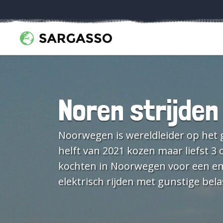
Noren strijden
Noorwegen is wereldleider op het g
helft van 2021 kozen maar liefst 3
kochten in Noorwegen voor een emis
elektrisch rijden met gunstige bel
fossielvrij rijdt. Maar in de maan
parlementsverkiezingen op 13 septe