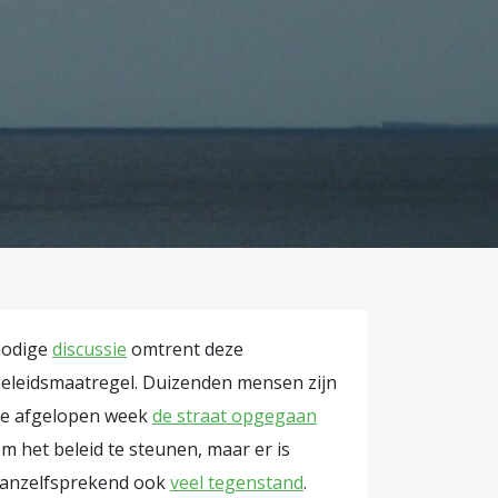
 oproep van
en met de
rken met de
n te
 van de
bedrijven
ie- en
Gahr Støre,
nodige
discussie
omtrent deze
nkele
eleidsmaatregel. Duizenden mensen zijn
e afgelopen week
de straat opgegaan
ialistisch
m het beleid te steunen, maar er is
anzelfsprekend ook
veel tegenstand
.
oe. Alle