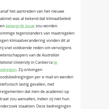
 liberalen
anaf het aantreden van het nieuwe
le
abinet was al bekend dat klimaatbeleid
een
belangrijk issue
zou worden.
rna Solberg
ommige tegenstanders van maatregelen
egen klimaatverandering vonden dit al
afhankelijk
rij snel voldoende reden om vervolgens
ties over
etenschappers van de
Australian
odige
ational University
in Canberra
te
inks zegt op
edreigen
. Zij ontvingen
en: 'We
oodsbedreigingen per e-mail en werden
en
elefonisch lastig gevallen, met
de
reigementen dat men de academici op
nergie van
traat zou aanvallen, indien zij niet hun
eer olie en
nderzoek staakten. Deze bedreigingen