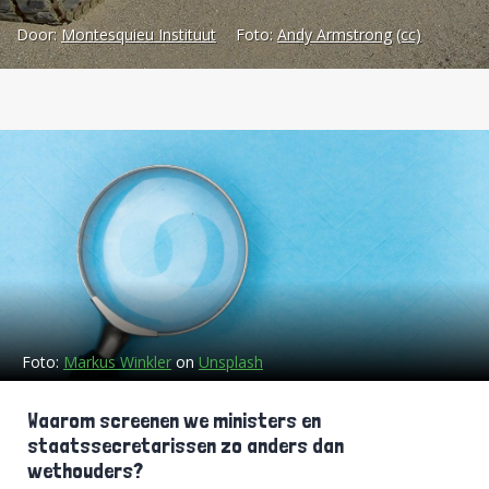
Door:
Montesquieu Instituut
Foto:
Andy Armstrong
(cc)
Foto:
Markus Winkler
on
Unsplash
Waarom screenen we ministers en
staatssecretarissen zo anders dan
wethouders?