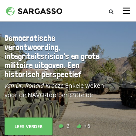
Democratische
verantwoording,
integriteitsrisico’s en grote
militaire uitgaven. Een
historisch perspectief
van Dr. Ronald Kroeze
Enkele weken voor de NAVO-top berichtte de NOS: "Nederlanders opgepakt voor corruptie bij NAVO-aanbestedingen". Een aantal functionarissen, waaronder een Nederlands oud-ambtenaar van Defensie was opgepakt vanwege omkoping en fraude bij de aanschaf van militaire drones en munitie.[1] In het belang van het onderzoek zal er de komende tijd weinig over worden bericht. Mede daardoor raken dergelijke voorvallen snel uit beeld. De geschiedenis kent echter veel voorbeelden van integriteitsaffaires rondom grootschalige defensie-uitgaven. Sterker, aanbestedingsprocedures in de defensie- en luchtvaartindustrie behoren samen met offshore-projecten tot de meest corruptiegevoelige.[2] Hoe valt dat te verklaren? En welke inzichten levert een nadere blik op de geschiedenis op? Deze vragen zijn des te relevanter nu op de onlangs gehouden NAVO-top in Den Haag een historische stijging van de defensie-uitgaven, tot 5% van het BNP, is afgesproken. Dat gebeurt een jaar nadat wereldwijd al de grootste stijging van de defensie-uitgaven sinds de jaren negentig werd geconstateerd.[3] Alleen al in Nederland zullen in de komende jaren tientallen miljarden extra worden uitgegeven aan defensie.[4] Die uitgaven komen bovenop eerdere besluiten voor de aanschaf van fregatten (€ 5-8 miljard) en onderzeeërs (€ 4-6 miljard), evenals munitie en Leopardtanks (€ 1-2,5 miljard) in reactie op de Rusland-Oekraïneoorlog. Een tweede reden om stil te staan bij dit onderwerp is de complexiteit ervan. Uit historische casuïstiek blijkt dat integriteitsrisico’s bij militaire uitgaven niet alleen gaan over simpele vormen van omkoping, maar ook over een inefficiënte besteding van belastinggeld, (on)doorzichtige besluitvormingsprocedures en gebrekkige verantwoording. Bovendien veranderen integriteitsnormen door de tijd heen. Ten derde raakt het onderwerp aan een kernvraagstuk van democratische orde: wat geldt als een (on)verantwoorde inzet van publieke middelen? ‘Oorlogsprofiteurs’ en drastische opschalingen tijdens oorlogen Historisch gezien is een oorlogssituatie een voedingsbodem voor militaire aanbestedingsaffaires. Berucht zijn de debatten over ‘oorlogsprofiteurs’; over individuen en bedrijven die financieel profiteerden van de handel en verkoop van producten – niet in de laatste plaats oorlogsmateriaal - tijdens de Eerste Wereldoorlog (1914-1918).[5] Een oorzaak was de gehaaste opschaling van het leger en de daarmee gepaard gaande, snel stijgende staatsuitgaven. Bedenk daarbij dat bijvoorbeeld het Duitse leger in een gemiddelde slag meer granaten afschoot dan tijdens de gehele Frans-Duitse oorlog (1870-71). Ook in Engeland was er al snel sprake van grote wapen- en munitietekorten en werd er drastisch opgeschaald. Daar stegen de militaire uitgaven in een paar jaar tijd van enkele honderden miljoenen pond tot ruim boven het miljard (40% van het BNP). Een speciaal megaministerie – het Ministry of Munitions onder leiding van Loyd George – werd in 1915 opgericht om de aanschaf en productie te coördineren. De output steeg, maar het ministerie werd ook bekritiseerd vanwege verspilling, misbruik en het verlenen van al te lucratieve orders. Dat brengt ons bij een tweede voedingsbodem voor integriteitskwesties als snel wordt opgeschaald in tijden van oorlog: (het risico op) belangenverstrengeling. Dit werd tijdens de Eerste Wereldoorlog in de hand gewerkt door de wens dat de oorlog politieke verschillen tenietdeed en dat niet de markt maar een innige samenwerking van leger, industrie en overheid het meest efficiënt zou zijn. Parlementair debat en controle golden als vertragend, kritiek in de media als onpatriottisch. Censuur volgde in haast alle landen. In het semi-autocratische Duitse keizerrijk ging die zover dat een goed gesprek over wat er misging pas na de oorlog op gang kwam. Toen raakte het echter vermengd met gevoelens van onvrede over de afloop van de oorlog en wierp zo een schaduw over de jonge Weimar-republiek. Het stilzwijgen van integriteitsvragen bleek geen goed recept te zijn geweest.[6] De vraag naar mens en materieel was van een nog grotere omvang tijdens de Tweede Wereldoorlog. In de Verenigde Staten stegen de federale uitgaven van onder de 5% naar bijna 45% van het BNP in 1944, ofwel naar meer dan een biljoen dollar. Als leider van de Westerse geallieerden en als ‘arsenal of democracy’ moesten de VS een inhaalslag maken na jaren van isolationisme om Nazi-Duitsland en Japan te kunnen verslaan. In die tijd maakte senator Harry Truman een tour door Amerika om de uitgezette orders en productielocaties te inspecteren. Hij zag allerlei voorbeelden van verspilling en misbruik. President Franklin D. Roosevelt twijfelde over de noodzaak maar nog tijdens de oorlog werd een ‘Special Committee to Investigate the National Defense Program’ onder voorzitterschap van Truman ingesteld. Truman stelde: “There will be no attempt to muckrake the defense program, neither will the unsavory things be avoided. The welfare of the whole country is at stake in the successful conclusion of our national defense policy. Where there has been so much haste in the expenditure of such enormous sums there are bound to be leaks and mistakes of judgment. Many people believe in both patriotism and profits, but sometimes, unfortunately, profits come first with them.” De door Truman geleide parlementaire onderzoekscommissie legde onder andere bloot dat door het leger ingehuurde aannemers excessieve bedragen ontvingen, dat duurbetaalde vliegtuigmotoren voor de luchtmacht niet functioneerden en dat vertegenwoordigers van wapenproducenten hoge vergoedingen kregen. Truman werd gewaardeerd om zijn kritische houding die de verspilling van miljarden hielp voorkomen. Hij bouwde veel krediet op en volgde in 1945 Roosevelt op als de 33e president van de Verenigde Staten. Dit voorbeeld toont ook iets anders: de inherente spanning tussen democratie en oorlogvoeren. De eerste vereist zorgvuldige controleprocedures, openbaarheid en betrokkenheid van politieke stakeholders om draagvlak te waarborgen, maar tijdens een oorlogssituatie neemt de druk toe om deze principes terzijde te schuiven, want oorlog vereist discretie, efficiëntie, daadkrachtige hiërarchische beslisstructuren en eensgezindheid (rally around the flag) om de vijand moreel en materieel te kunnen verslaan.[7] Debatten na 1945 stonden nog meer in het teken van hoe deze twee uitersten te verenigen. Hogere democratische eisen en complexere orders na 1945 De ervaringen met nazidictatuur en oorlog maakten dat de democratie veel nadrukkelijker werd gewaardeerd in het Westen na 1945. Nieuwe oorlogen dienden zich echter alweer aan. In Nederland eiste de koloniale oorlog tegen Indonesië een snelle opschaling van het leger. Na het einde daarvan in 1949 was het vooral de Koude Oorlog die om grote uitgaven vroeg. Als lid van de NAVO en onder druk van de Amerikanen besloot de Nederlandse politiek het toen ongekende bedrag van fl.1,5 miljard aan defensie te besteden, ofwel 6,5% van het BNP.[8] Enkele jaren later brak het eerste grote naoorlogse aanbestedingsschandaal uit – de Helmenaffaire (1958-1960) – toen uitkwam dat de voor veel geld aanschafte helmen en gasmakers van ondeugdelijke kwaliteit waren. Tevens bleek dat door vertegenwoordigers en militairen aan deze transacties was verdiend. Een Tweede Kamercommissie onder leiding van Theo Koersen – de Commissie Onderzoek Militair Aankoopbeleid (COMA) – deed onderzoek. De commissie constateerde geen structurele corruptie maar wel enkele misstanden en deed voorstellen voor de verbetering van het aanschafbeleid en de controle daarop door parlement en Algemene Rekenkamer.[9] Het meest beruchte militaire aanbestedingsschandaal uit de Nederlandse geschiedenis is de Lockheedaffaire (1976). Nadat de eerste geruchten over mogelijke omkoping van prins Bernhard vanuit Amerika waren overgewaaid, stelde het kabinet-Den Uyl (1973-1977) een commissie van drie onafhankelijke onderzoekers aan. Deze Commissie van Drie stelde vast dat prins Bernhard – naast prins-gemaal tevens actief als lobbyist en inspecteur-generaal van het leger – in ruil voor het vragen en deels ook ontvangen van geld van het Amerikaanse Lockheed de regering had gepoogd te beïnvloeden voor de aanschaf van vliegtuigen. Nadien werd ook een Commissie voor het Onderzoek naar het Aanschaffingsbeleid op het gebied van defensiemateriaal en de Controle daarop (COAC) ingesteld. Deze parlementaire onderzoekscommissie analyseerde de aanschaf van 105 Northrop F-5 gevechtsvliegtuigen in 1967.[10] Er werd wederom geen systematische corruptie geconstateerd, maar wel gebreken en integriteitsrisico’s: militairen die beslissingen namen zonder toestemming van de minister, de invloed die uitging van lobbyisten, machtige internationaal opererende defensiebedrijven en andere NAVO-regeringen, in het bijzonder de VS. Daardoor verliep het aanschafproces onverantwoord rommelig. Bovendien werd de Kamer nauwelijks geïnformeerd. Zelfs niet over het feit dat het goedgekeurde budget van fl. 605 miljoen met fl. 65 miljoen zou worden overschreden. De aanbevelingen van COMA en COAC zouden in de jaren tachtig, steeds duidelijker hun beslag krijgen. Dat gebeurde in het kielzog van de parlementaire enquête naar het faillissement van Rijn-Schelde-Verolme (RSV) in 1983/84. Die enquête ging over gebreken bij de besluitvorming omtrent de miljardensteun aan het verliesgevende RSV. Tijdens het onderzoek kwam ook mogelijke corruptie bij Marineorders naar boven, zoals bij de aanschaf van fregatten voor Indonesië en onderzeeboten voor Taiwan. De meest relevante bijvangst was de enorme kostenoverschrijding inzake de aanschaf van nieuwe onderzeeboten van de Walrusklasse voor de Nederlandse marine. Een nader onderzoek van de Rekenkamer naar de ‘Walrusaffaire’ wees op een kostenoverschrijding van honderden miljoenen.[11] Er werd lering uit getrokken: nadien werden grotere militaire aanbestedingen nauwkeuriger onder de loop genomen door de Rekenkamer en parlement. Laatstgenoemde gebruikte
2
+6
LEES VERDER