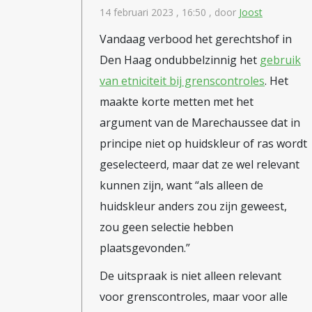
14 februari 2023 , 16:50
, door
Joost
definitie tot meer geconstateerde
vervolgens gelezen als bevestiging 
Vandaag verbood het gerechtshof in
zichzelf voedt. Niet omdat het ged
Den Haag ondubbelzinnig het
gebruik
observatie ongelijk verdeeld is, e
van etniciteit bij grenscontroles
. Het
vergrijp gepakt te worden dan de an
maakte korte metten met het
argument van de Marechaussee dat in
voordoet als objectiviteit, maar in
principe niet op huidskleur of ras wordt
institutionaliseert. En ondertusse
geselecteerd, maar dat ze wel relevant
Van daad naar intentie Klassiek st
kunnen zijn, want “als alleen de
verboden is en wordt daarop aanges
huidskleur anders zou zijn geweest,
en waarschijnlijkheden. Het gaat 
zou geen selectie hebben
iemand mogelijk gaat doen. Dat lijkt een kleine stap, het is een principiële breuk. De burger
plaatsgevonden.”
wordt niet langer beoordeeld op ge
taalgebruik en eerdere registraties. Iedereen wordt daarmee in zekere zin verdacht, al is 
De uitspraak is niet alleen relevant
met verschillende intensiteit. Wantrouwen als systeem Politie opereert op basis van
voor grenscontroles, maar voor alle