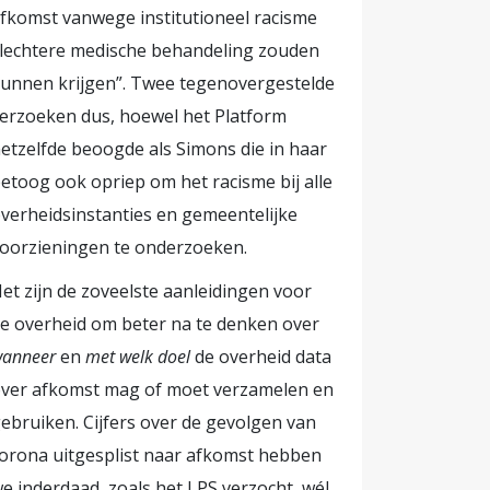
fkomst vanwege institutioneel racisme
dt
lechtere medische behandeling zouden
el die
unnen krijgen”. Twee tegenovergestelde
omdat de
erzoeken dus, hoewel het Platform
zelfde
etzelfde beoogde als Simons die in haar
ng die zich
etoog ook opriep om het racisme bij alle
en
verheidsinstanties en gemeentelijke
e staat.
oorzieningen te onderzoeken.
s dat
et zijn de zoveelste aanleidingen voor
 intenties
e overheid om beter na te denken over
om wat
anneer
en
met welk doel
de overheid data
ver afkomst mag of moet verzamelen en
etwerk,
ebruiken. Cijfers over de gevolgen van
orona uitgesplist naar afkomst hebben
e inderdaad, zoals het LPS verzocht, wél