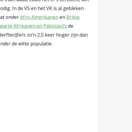
bepaalde
odig. In de VS en het VK is al gebleken
itie is.
at onder
Afro-Amerikanen
en
Britse
nstante
warte Afrikanen en Pakistani’s
de
at verschil
terftecijfers zo’n 2,5 keer hoger zijn dan
nder de witte populatie.
llance en
rmanent
ermer naar
e van de
akkere