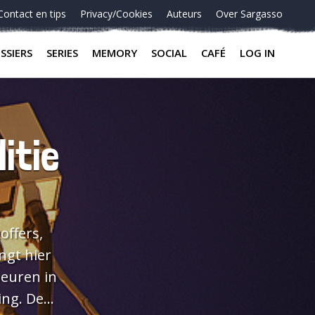
Contact en tips
Privacy/Cookies
Auteurs
Over Sargasso
SSIERS
SERIES
MEMORY
SOCIAL
CAFÉ
LOG IN
itie
offers,
ngt hier
beuren in
g. De