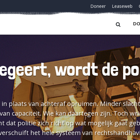
Doneer
Leaseweb
DO
regeert, wordt de pol
 in plaats van achteraf opruimen. Minder slacht
van capaciteit. Wie kan daartegen zijn. Toch wri
dat politie zich richt op wat mogelijk gaat ge
 verschuift het hele systeem van rechtshandhavin