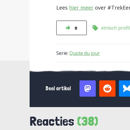
Lees
hier meer
over #TrekEe
etnisch profi
0
Serie:
Quote du jour
Deel artikel
Reacties
(38)