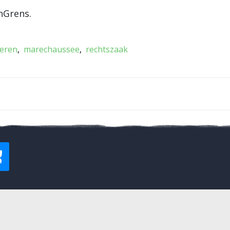
nGrens.
leren
marechaussee
rechtszaak