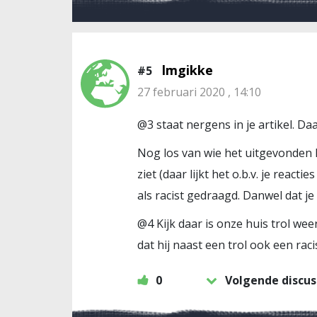
lmgikke
#5
27 februari 2020 , 14:10
@3 staat nergens in je artikel. D
Nog los van wie het uitgevonden hee
ziet (daar lijkt het o.b.v. je rea
als racist gedraagd. Danwel dat je
@4 Kijk daar is onze huis trol wee
dat hij naast een trol ook een racis
0
Volgende discus