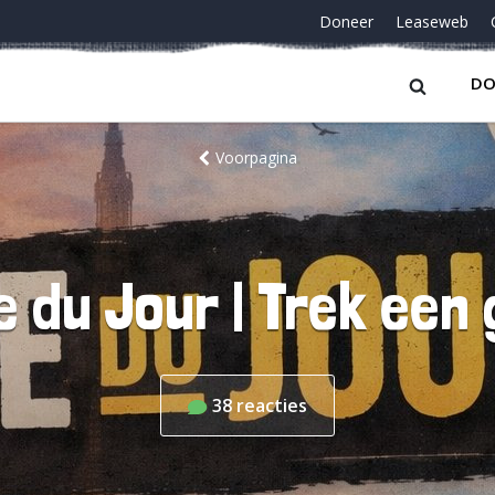
Doneer
Leaseweb
DO
Voorpagina
 du Jour | Trek een
38
reacties