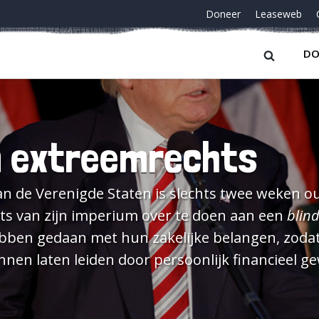
Doneer
Leaseweb
DO
n extreemrechts
an de Verenigde Staten is slechts twee weken o
aats van zijn imperium over te doen aan een
blind
ebben gedaan met hun zakelijke belangen, zodat z
nen laten leiden door persoonlijk financieel ge
drijf geven. Het was meteen duidelijk
ent belde om hem te feliciteren met zijn verki