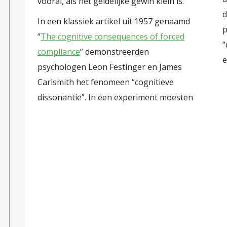
vooral, als het geldelijke gewin klein is.
d
In een klassiek artikel uit 1957 genaamd
p
“
The cognitive consequences of forced
“
compliance
” demonstreerden
e
psychologen Leon Festinger en James
Carlsmith het fenomeen “cognitieve
dissonantie”. In een experiment moesten