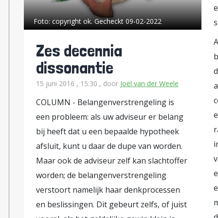
e
Foto:
copyright ok. Gecheckt 09-02-2022
s
A
Zes decennia
b
dissonantie
d
15 juni 2016 , 15:30
, door
Joël van der Weele
a
c
COLUMN - Belangenverstrengeling is
e
een probleem: als uw adviseur er belang
r
bij heeft dat u een bepaalde hypotheek
i
afsluit, kunt u daar de dupe van worden.
v
Maar ook de adviseur zelf kan slachtoffer
e
worden; de belangenverstrengeling
e
verstoort namelijk haar denkprocessen
m
en beslissingen. Dit gebeurt zelfs, of juist
d