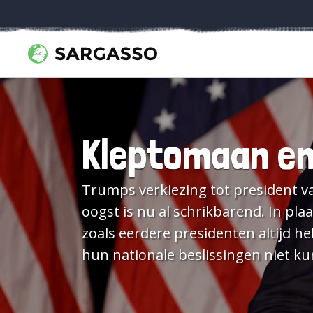
Kleptomaan e
Trumps verkiezing tot president v
oogst is nu al schrikbarend. In pl
zoals eerdere presidenten altijd h
hun nationale beslissingen niet kun
Trump zijn eigen kinderen de leiding over zijn be
waarom. Toen de Argentijnse presid