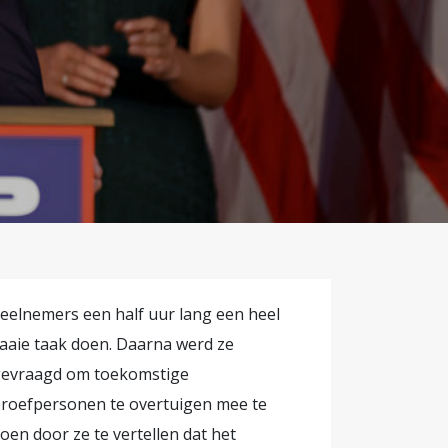
en. Zijn
 gesprek
 is
nelijk
ens
eelnemers een half uur lang een heel
aaie taak doen. Daarna werd ze
evraagd om toekomstige
roefpersonen te overtuigen mee te
oen door ze te vertellen dat het