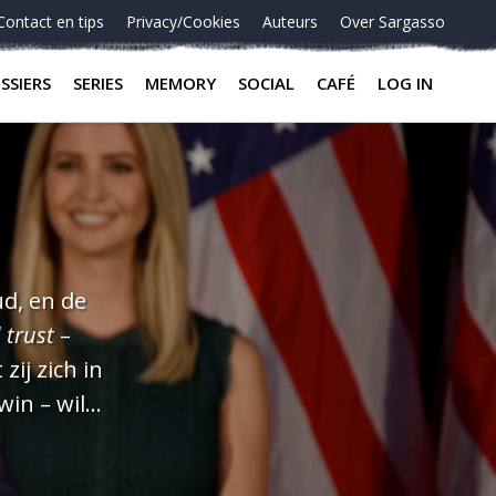
Contact en tips
Privacy/Cookies
Auteurs
Over Sargasso
SSIERS
SERIES
MEMORY
SOCIAL
CAFÉ
LOG IN
ud, en de
 trust
–
ij zich in
win – wil
ezing,