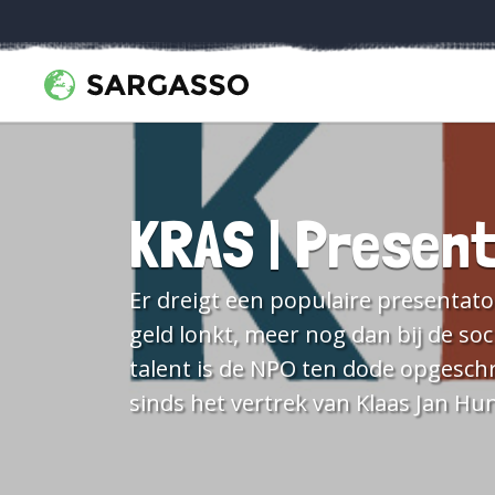
KRAS | Presen
Er dreigt een populaire presentato
geld lonkt, meer nog dan bij de soc
talent is de NPO ten dode opgesch
sinds het vertrek van Klaas Jan Hu
zonder scorende spits. Ik deel het defaitisme. Ik denk dat de publieke omroep maar het beste
de handdoek in de ring kan gooien