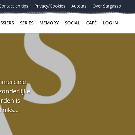
Contact en tips
Privacy/Cookies
Auteurs
Over Sargasso
SSIERS
SERIES
MEMORY
SOCIAL
CAFÉ
LOG IN
mmerciële
zonderlijke
rden is
 niks
aliteiten: