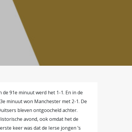
f en toe
unt komen om
n de 91e minuut werd het 1-1. En in de
3e minuut won Manchester met 2-1. De
uitsers bleven ontgoocheld achter.
istorische avond, ook omdat het de
erste keer was dat de Ierse jongen ’s