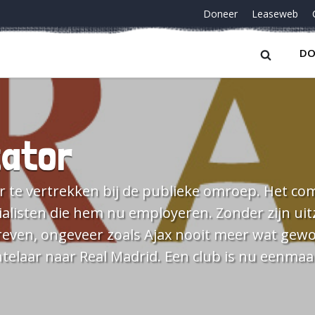
Doneer
Leaseweb
DO
tator
r te vertrekken bij de publieke omroep. Het co
ialisten die hem nu employeren. Zonder zijn uit
reven, ongeveer zoals Ajax nooit meer wat gewo
ntelaar naar Real Madrid. Een club is nu eenmaal
 en zich terugtrekken op één zender met kernkw