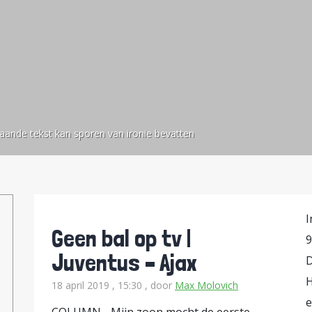
an belangstelling, reportages uit het land en a
nk dat je met het resterende talent een eind k
aande tekst kan sporen van ironie bevatten
I
Geen bal op tv |
9
Juventus – Ajax
D
H
18 april 2019 , 15:30
, door
Max Molovich
e