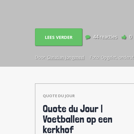
nieuws voor verschillende niveaus v
een toespraak van de vorst. Ik de
dat te maken.
44
reacties
0
LEES VERDER
Door:
Christian Jongeneel
Foto:
Opgelet, onderst
QUOTE DU JOUR
Quote du Jour |
Voetballen op een
kerkhof