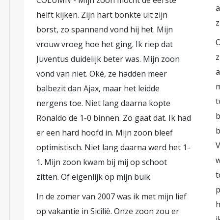
COLUMN - Mijn zoon mocht de eerste
a
helft kijken. Zijn hart bonkte uit zijn
z
borst, zo spannend vond hij het. Mijn
O
vrouw vroeg hoe het ging. Ik riep dat
z
Juventus duidelijk beter was. Mijn zoon
a
vond van niet. Oké, ze hadden meer
m
balbezit dan Ajax, maar het leidde
t
nergens toe. Niet lang daarna kopte
b
Ronaldo de 1-0 binnen. Zo gaat dat. Ik had
b
er een hard hoofd in. Mijn zoon bleef
V
optimistisch. Niet lang daarna werd het 1-
w
1. Mijn zoon kwam bij mij op schoot
t
zitten. Of eigenlijk op mijn buik.
p
In de zomer van 2007 was ik met mijn lief
h
op vakantie in Sicilië. Onze zoon zou er
i