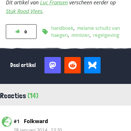
Dit artikel van
Luc Fransen
verscheen eerder op
Stuk Rood Vlees
.
handboek
melanie schultz van
0
haegen
minister
regelgeving
Deel artikel
Reacties
(14)
Folkward
#1
28 januari 2014 , 13:20