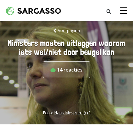
Voorpagina
Ministers moeten uitleggen waarom
iets wel/niet door beugel kan
14
reacties
Foto:
Hans Mestrum
(cc)