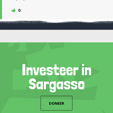
0
Investeer in
Sargasso
DONEER