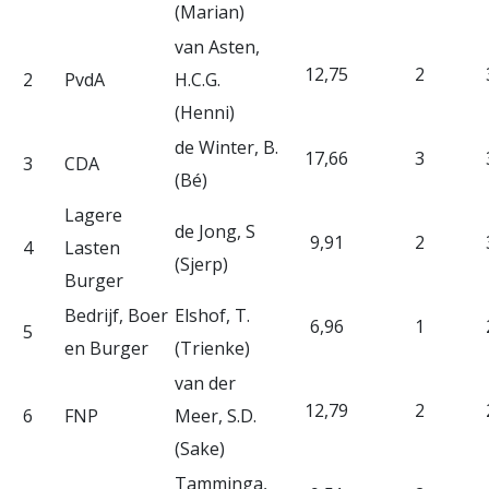
(Marian)
van Asten,
12,75
2
2
PvdA
H.C.G.
(Henni)
de Winter, B.
17,66
3
3
CDA
(Bé)
Lagere
de Jong, S
9,91
2
4
Lasten
(Sjerp)
Burger
Bedrijf, Boer
Elshof, T.
6,96
1
5
en Burger
(Trienke)
van der
12,79
2
6
FNP
Meer, S.D.
(Sake)
Tamminga,