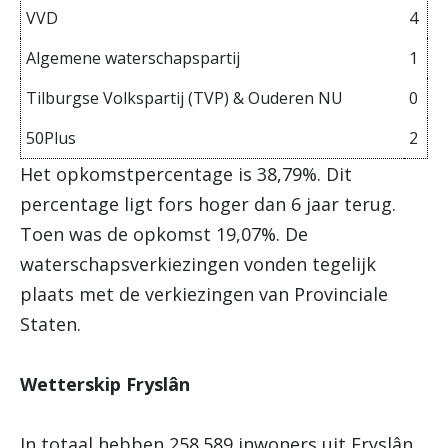
VVD
4
Algemene waterschapspartij
1
Tilburgse Volkspartij (TVP) & Ouderen NU
0
50Plus
2
Het opkomstpercentage is 38,79%. Dit
percentage ligt fors hoger dan 6 jaar terug.
Toen was de opkomst 19,07%. De
waterschapsverkiezingen vonden tegelijk
plaats met de verkiezingen van Provinciale
Staten.
Wetterskip Fryslân
In totaal hebben 258.589
inwoners uit Fryslân