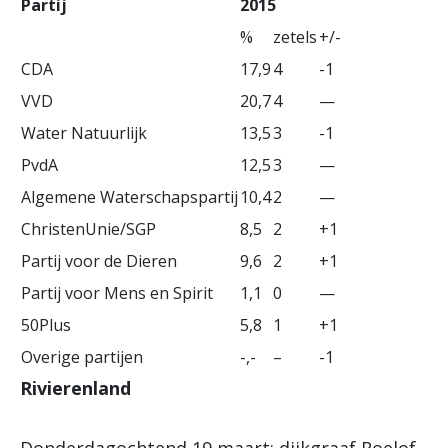
Partij
2015
%
zetels
+/-
CDA
17,9
4
-1
VVD
20,7
4
—
Water Natuurlijk
13,5
3
-1
PvdA
12,5
3
—
Algemene Waterschapspartij
10,4
2
—
ChristenUnie/SGP
8,5
2
+1
Partij voor de Dieren
9,6
2
+1
Partij voor Mens en Spirit
1,1
0
—
50Plus
5,8
1
+1
Overige partijen
-,-
–
-1
Rivierenland