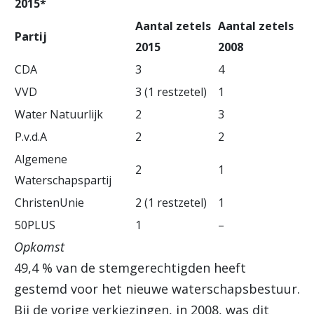
2015*
Aantal zetels
Aantal zetels
Partij
2015
2008
CDA
3
4
VVD
3 (1 restzetel)
1
Water Natuurlijk
2
3
P.v.d.A
2
2
Algemene
2
1
Waterschapspartij
ChristenUnie
2 (1 restzetel)
1
50PLUS
1
–
Opkomst
49,4 % van de stemgerechtigden heeft
gestemd voor het nieuwe waterschapsbestuur.
Bij de vorige verkiezingen, in 2008, was dit