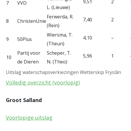
9,51
2
7
VVD
L. (Lieuwe)
Ferwerda, R.
7,40
2
8
ChristenUnie
(Rein)
Wiersma, T.
4,10
–
9
50Plus
(Theun)
Partij voor
Scheper, T.
5,96
1
10
de Dieren
N. (Theo)
Uitslag waterschapsverkiezingen Wetterskip Fryslân
Volledig overzicht (voorlopig)
Groot Salland
Voorlopige uitslag