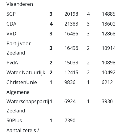
Vlaanderen
SGP
3
20198
4
14885
CDA
4
21383
3
13602
VVD
3
16486
3
12868
Partij voor
3
16496
2
10914
Zeeland
PvdA
2
15033
2
10898
Water Natuurlijk
2
12415
2
10492
ChristenUnie
1
9836
1
6212
Algemene
Waterschapspartij
1
6924
1
3930
Zeeland
50Plus
1
7390
–
–
Aantal zetels /