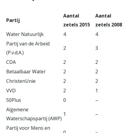
Aantal
Aantal
Partij
zetels 2015
zetels 2008
Water Natuurlijk
4
4
Partij van de Arbeid
2
3
(P.v.d.A.)
CDA
2
2
Betaalbaar Water
2
2
ChristenUnie
2
2
VVD
2
1
50Plus
0
–
Algemene
1
–
Waterschapspartij (AWP)
Partij voor Mens en
0
–