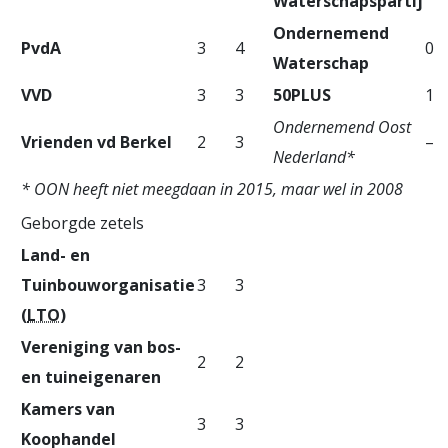
Waterschapspartij
Ondernemend
PvdA
3
4
0
Waterschap
VVD
3
3
50PLUS
1
Ondernemend Oost
Vrienden vd Berkel
2
3
–
Nederland*
* OON heeft niet meegdaan in 2015, maar wel in 2008
Geborgde zetels
Land- en
Tuinbouworganisatie
3
3
(
LTO
)
Vereniging van bos-
2
2
en tuineigenaren
Kamers van
3
3
Koophandel