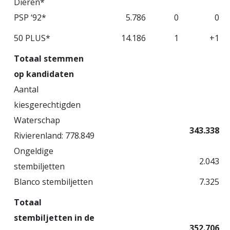
Dieren*
PSP ‘92*
5.786
0
0
50 PLUS*
14.186
1
+1
Totaal stemmen
op kandidaten
Aantal
kiesgerechtigden
Waterschap
343.338
Rivierenland: 778.849
Ongeldige
2.043
stembiljetten
Blanco stembiljetten
7.325
Totaal
stembiljetten in de
352.706