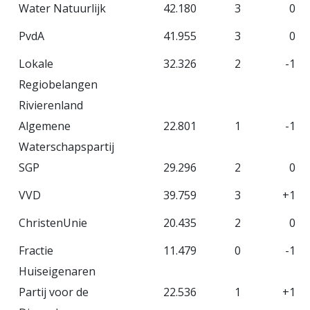
Water Natuurlijk
42.180
3
0
PvdA
41.955
3
0
Lokale
32.326
2
-1
Regiobelangen
Rivierenland
Algemene
22.801
1
-1
Waterschapspartij
SGP
29.296
2
0
VVD
39.759
3
+1
ChristenUnie
20.435
2
0
Fractie
11.479
0
-1
Huiseigenaren
Partij voor de
22.536
1
+1