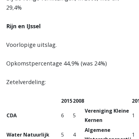
29,4%
Rijn en IJssel
Voorlopige uitslag.
Opkomstpercentage 44,9% (was 24%)
Zetelverdeling:
2015
2008
20
Vereniging Kleine
CDA
6
5
1
Kernen
Algemene
Water Natuurlijk
5
4
1