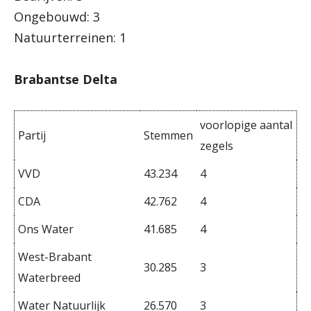
Ongebouwd: 3
Natuurterreinen: 1
Brabantse Delta
voorlopige aantal
Partij
Stemmen
zegels
VVD
43.234
4
CDA
42.762
4
Ons Water
41.685
4
West-Brabant
30.285
3
Waterbreed
Water Natuurlijk
26.570
3