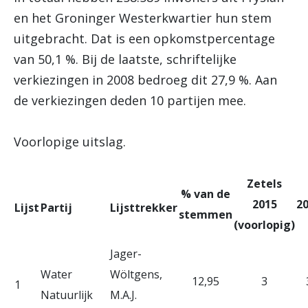
en het Groninger Westerkwartier hun stem
uitgebracht. Dat is een opkomstpercentage
van 50,1 %. Bij de laatste, schriftelijke
verkiezingen in 2008 bedroeg dit 27,9 %. Aan
de verkiezingen deden 10 partijen mee.
Voorlopige uitslag.
Zetels
% van de
2015
2
Lijst
Partij
Lijsttrekker
stemmen
(voorlopig)
Jager-
Water
Wöltgens,
12,95
3
1
Natuurlijk
M.A.J.